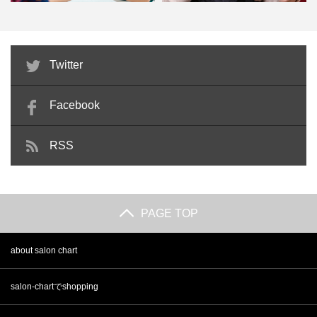
ネイルサロン衛生管理士とは？資
ヘアカラーリストに美容師免許以
Twitter
格の有効期限や難易度・講習…
外の資格は必要？仕事内容や…
Facebook
RSS
PAGE TOP
about salon chart
salon-chartでshopping