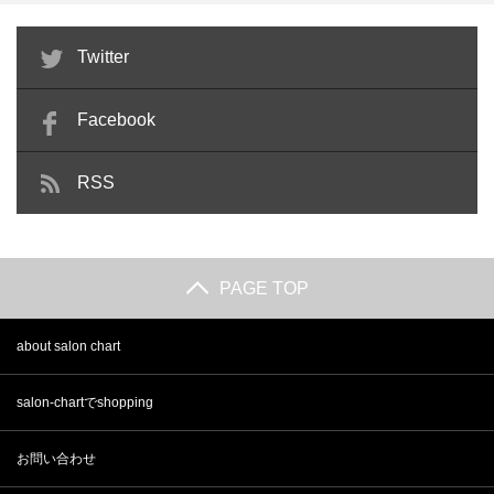
ヘアカラーリストに美容師免許以
メイクサロンとは？主な施術メニ
Twitter
外の資格は必要？仕事内容や…
ューと美容師免許が必要な理…
Facebook
RSS
PAGE TOP
about salon chart
salon-chartでshopping
お問い合わせ