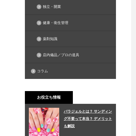
独立・開業
健康・衛生管理
薬剤知識
店内備品／プロの道具
コラム
お役立ち情報
パラジェルとは？ サンディン
グ不要って本当？ デメリット
も解説