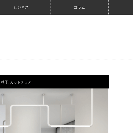
ビジネス
コラム
ト椅子
,
カットチェア