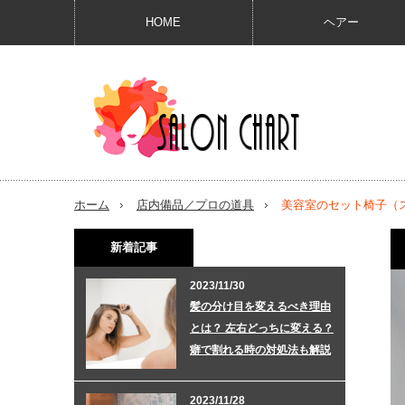
HOME
ヘアー
ホーム
店内備品／プロの道具
美容室のセット椅子（
新着記事
2023/11/30
髪の分け目を変えるべき理由
とは？ 左右どっちに変える？
癖で割れる時の対処法も解説
2023/11/28