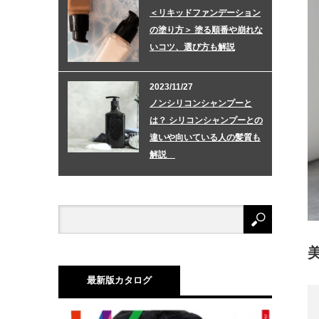
＜リキッドファンデーション
の塗り方＞ 塗る順番や崩れな
いコツ、選び方も解説
2023/11/27
ノンシリコンシャンプーと
は？ シリコンシャンプーとの
違いや向いている人の髪質も
解説
最新版カタログ