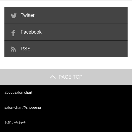
ビューティーアドバイザーとは？
アロマテラピー検定とは？難易度
Twitter
独学でもなれる？仕事内容や…
や受験料、取得のメリットと…
Facebook
RSS
PAGE TOP
about salon chart
salon-chartでshopping
お問い合わせ