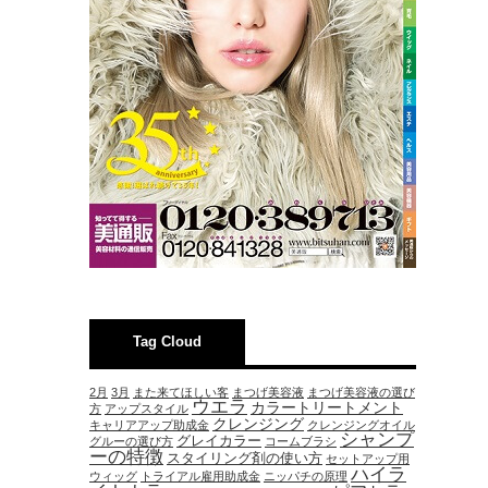
Tag Cloud
2月
3月
また来てほしい客
まつげ美容液
まつげ美容液の選び
ウエラ
カラートリートメント
方
アップスタイル
クレンジング
キャリアアップ助成金
クレンジングオイル
シャンプ
グレイカラー
グルーの選び方
コームブラシ
ーの特徴
スタイリング剤の使い方
セットアップ用
ハイラ
ウィッグ
トライアル雇用助成金
ニッパチの原理