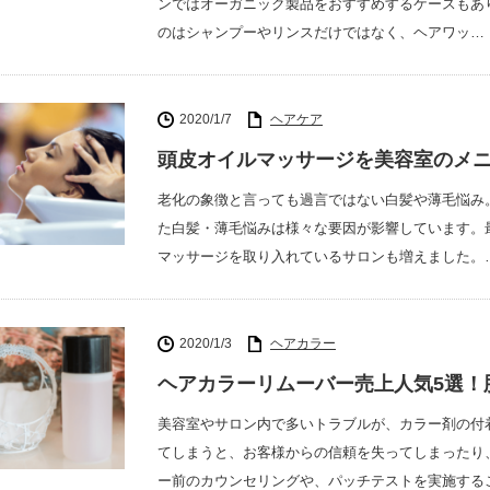
ンではオーガニック製品をおすすめするケースもあ
のはシャンプーやリンスだけではなく、ヘアワッ…
2020/1/7
ヘアケア
頭皮オイルマッサージを美容室のメ
老化の象徴と言っても過言ではない白髪や薄毛悩み
た白髪・薄毛悩みは様々な要因が影響しています。
マッサージを取り入れているサロンも増えました。
2020/1/3
ヘアカラー
ヘアカラーリムーバー売上人気5選！
美容室やサロン内で多いトラブルが、カラー剤の付
てしまうと、お客様からの信頼を失ってしまったり
ー前のカウンセリングや、パッチテストを実施する