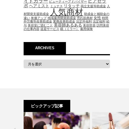
イトカラー
ピアセラ
ビューティーアドバイザー
ボ
ヘアミスト
リタッチ
ミュナス
両立支援等助成金
人
人気商材
材開発支援助成金
助成金と補助金の
女性
違い
単価アップ
地域雇用開発助成金
売れ筋商材
時間
外労働等改善助成金
業務改善助成金
法定外福利
法定福利
給
美容師あるある
与
美容室に望むこと
美容部員
訪問美容
の仕事内容
送迎サービス
鏡（ミラー）
雇用保険
ARCHIVES
ピックアップ記事