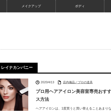
メイクアップ
ボディ
レイナカンパニー
2020/4/13
店内備品／プロの道具
プロ用ヘアアイロン美容室専売おすす
ス方法
ヘアアイロンは、1度買うと買い替えることあまり