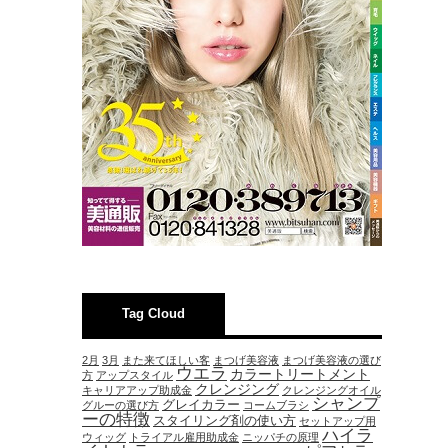
Tag Cloud
2月
3月
また来てほしい客
まつげ美容液
まつげ美容液の選び
ウエラ
カラートリートメント
方
アップスタイル
クレンジング
キャリアアップ助成金
クレンジングオイル
シャンプ
グレイカラー
グルーの選び方
コームブラシ
ーの特徴
スタイリング剤の使い方
セットアップ用
ハイラ
ウィッグ
トライアル雇用助成金
ニッパチの原理