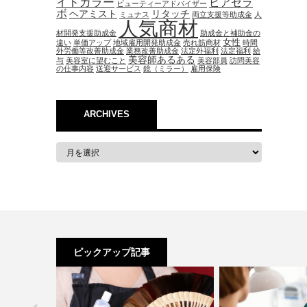
イトカラー
ピアセラ
ビューティーアドバイザー
ボ
ヘアミスト
リタッチ
ミュナス
両立支援等助成金
人
人気商材
材開発支援助成金
助成金と補助金の
女性
違い
単価アップ
地域雇用開発助成金
売れ筋商材
時間
外労働等改善助成金
業務改善助成金
法定外福利
法定福利
給
美容師あるある
与
美容室に望むこと
美容部員
訪問美容
の仕事内容
送迎サービス
鏡（ミラー）
雇用保険
ARCHIVES
ピックアップ記事