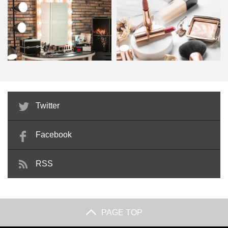
実際に変わったのはそれだけでなく、冷涼観キープやにお
美通販でこの商品の詳細を見る
いケア、クレンジング、速乾性などのシャンプーとしての
機能性が向上しました。
このように、アリミノのシャンプーは研究を重ねた上で
アリミノ シェルパ デザインサプリシャン
日々進化し続けています。アリミノのシャンプーの基本的
メイクサロンとは？主な施術メニ
ビューティーアドバイザーとは？
な3つの特徴についておさらいしていきましょう。
Twitter
プー D-3
ューと美容師免許が必要な理…
独学でもなれる？仕事内容や…
Facebook
RSS
商品の種類が多い
PAGE TOP
頭皮や髪質も肌と同じように人によって異なりますよね。