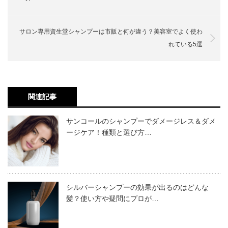
サロン専用資生堂シャンプーは市販と何が違う？美容室でよく使わ
れている5選
関連記事
サンコールのシャンプーでダメージレス＆ダメ
ージケア！種類と選び方…
美容アイテムの先駆者でもアリミノは、1946年に創業し
外回りで動き回る男性にもピッタリの”アリミノ メ
た70年以上の歴史がある企業です。日本ならではの美意識
ン”シリーズから選ばれたのが、髪と頭皮の汚れをも
や感性にこだわりがあるアリミノは”Born in Japan”を大切
っちり泡でしっかりと落としてくれる、こちらの商品
シルバーシャンプーの効果が出るのはどんな
に商品の開発や研究を行っていて、高品質で安心して使用
髪？使い方や疑問にプロが…
です。アロマティック・シトラスの爽やかな香りが、
できる多数の美容アイテムをサロン専売で販売していま
汚れを落とした後の洗い上がった髪を包みます。
す。