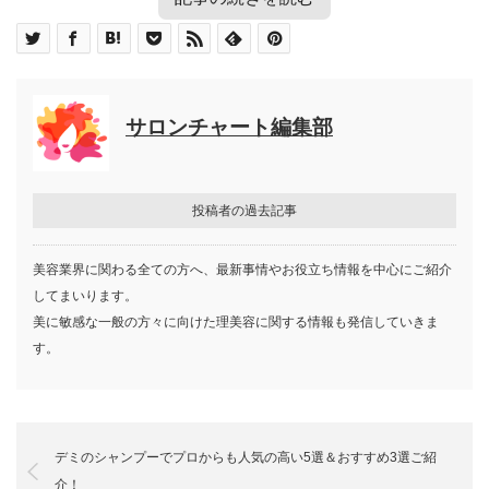
目次
美容アイテムの先駆者アリミノ
アリミノシャンプーの特徴
アリミノシャンプー人気5選
サロンチャート編集部
商品の種類が多い
高品質で使いやすい
使用後の仕上がりが綺麗
アリミノのシャンプーは種類が多くてどれを購入しようか
アリミノシャンプー人気5選
投稿者の過去記事
迷ってしまいますよね。そんなアリミノ初心者の方にもお
アリミノシャンプーは店舗で購入できる？
毎日使いたくなる！アリミノシャンプーの魅
すすめの5つのアリミノのシャンプーを集めてみました。
美容業界に関わる全ての方へ、最新事情やお役立ち情報を中心にご紹介
力
してまいります。
美に敏感な一般の方々に向けた理美容に関する情報も発信していきま
アリミノ メン スカルプケアシャンプー
す。
美容アイテムの先駆者アリミノ
デミのシャンプーでプロからも人気の高い5選＆おすすめ3選ご紹
介！