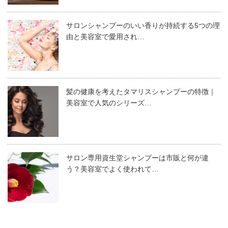
サロンシャンプーのいい香りが持続する5つの理
メーカー
アリミノ
国内の美容業界の先駆けでもあるアリミノは、国内初の新
由と美容室で愛用され…
しい商品も積極的に生み出しています。その代表的な商品
サイズ
280ml
、レフィル1L
というのがコールドパーマ液やエアゾール式ヘアスプレー
香 り
アロマティック・シトラス
です。アリミノの美容商品はアリミノの企業姿勢や企業と
髪の健康を考えたタマリスシャンプーの特徴｜
しての誠実さがよく表れています。
定 価
2,000円
美容室で人気のシリーズ…
商品番号
114831
そのアリミノの企業努力があるからこそ、”このシャンプ
ーが良かったからまたこの美容院で施術してもらいた
美通販でこの商品の詳細を見る
サロン専用資生堂シャンプーは市販と何が違
い”という消費者側のリピートのきっかけを作ったり、”お
う？美容室でよく使われて…
客様から好評だからもっと仕入れたい”という美容室が増
えるのです。美容室に行って髪が綺麗になることは嬉し
く、前向きな気持ちになれますよね。
アリミノ ケアトリコプリヴィシャンプー