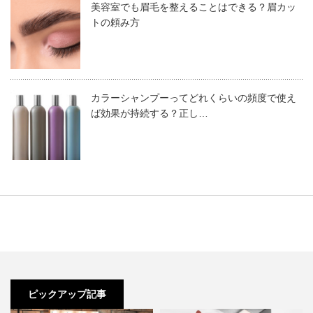
美容室でも眉毛を整えることはできる？眉カッ
るのが嬉しいこちらの商品は、外出前の髪の悩みを改
トの頼み方
善してくれるきっかけになりそうです。髪の水分バラ
ンスを調整してくれる嬉しい効果があり、髪のうねり
アリミノシャンプーの特徴は種類が豊富で品質が高く、使
の原因となる湿度にも負けない強いヘアを作ります。
カラーシャンプーってどれくらいの頻度で使え
用後の仕上がりが綺麗で美髪を長くキープできるといった
ば効果が持続する？正し…
特徴があります。
メーカー
アリミノ
ブランド
ケアトリコプリヴィ
アリミノでは既存のシャンプーをずっと販売しているので
はなく、その年に合わせて”今年っぽく”リニューアルする
サイズ
250ml
、1000ml
ことも行っています。例えば、2019年にはミントシリー
香 り
フラワーフォレスト
ズのシャンプーのパッケージと香りを今年らしくリニュー
アルしています。パッケージが変われば、商品の何かが変
定 価
1,800円
わったという主張にもつながりますよね。
商品番号
79146
ピックアップ記事