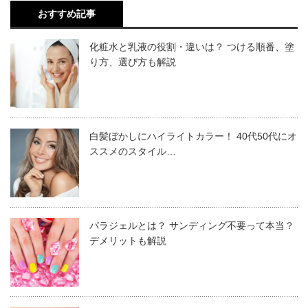
おすすめ記事
スリムスルー
アリミノは美容室というプロを通し、そのようなエンドユ
ーザーの気持ちに応えるような美容の楽しさを伝える商品
化粧水と乳液の役割・違いは？ つける順番、塗
を研究開発しながらこれからも作り続けていきます。
り方、選び方も解説
アリミノシャンプーの特徴
白髪ぼかしにハイライトカラー！ 40代50代にオ
ススメのスタイル…
パラジェルとは？ サンディング不要って本当？
デメリットも解説
くせ毛やダメージ毛による髪のうねりが自然にまとま