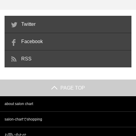
介護美容師として開業するなら有
ネイルサロン衛生管理士とは？資
Twitter
資格者のほうが有利？なぜ今…
格の有効期限や難易度・講習…
Facebook
RSS
PAGE TOP
about salon chart
salon-chartでshopping
お問い合わせ