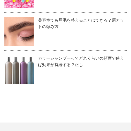
定 価
2,860円
ヘアバームのセット力とキープ力
美容室でも眉毛を整えることはできる？眉カッ
商品番号
109356
トの頼み方
ハードワックスほどはセット力、キープ力は強くはありま
美通販でこの商品の詳細を見る
せんが、ある程度まとめる力はあります。外はねスタイル
カラーシャンプーってどれくらいの頻度で使え
の毛先や、まとめ髪のパラパラ落ちるような毛は、ヘアバ
ば効果が持続する？正し…
ームでもしっかりとまとまりますので大丈夫です。
kokobuy ザ・プロダクト ヘアワックス
ツヤ感のもち、ウェット感はセットしたてのような質感の
まま、夕方までもつでしょう。ワックスのように夕方バサ
バサになることも少なく、不快感なく一日が過ごせるかと
思います。