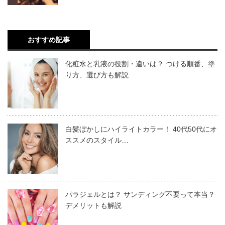
Moiiの製品には、「マルラオイル」「バオバブオイ
ル」「アボカドオイル」という3種類の天然オイルが
配合されていますので、保湿力は高く、植物性の天然
おすすめ記事
オイルなので安心して使用できます。ハンド、ボデ
化粧水と乳液の役割・違いは？ つける順番、塗
ィ、ヘアなど全身に使えるマルチバームです。
り方、選び方も解説
2020.01.09
女性が好きなナチュラルで安らげる、落ち着ける香り
オーガニックヘアワックス美容サロンで人気の商材6選！正し
と評判です。
い使い方と主な成分
白髪ぼかしにハイライトカラー！ 40代50代にオ
「髪や頭皮に良いシャンプーやリンスを使いたい！」と思っているお客
ススメのスタイル…
様は多いでしょう。そのため、サロンではオーガニック製品をおすすめ
メーカー
ルベル
するケースもあります。 髪や頭皮に直接つくことで肌荒れの心配がある
のはシャンプーやリンスだけではなく、ヘアワックスやムース、スプレ
ブランド
モイ
ーなどもあげられます。ここでは、天然成分...
パラジェルとは？ サンディング不要って本当？
サイズ
37g
デメリットも解説
香 り
アロマティックウッディ