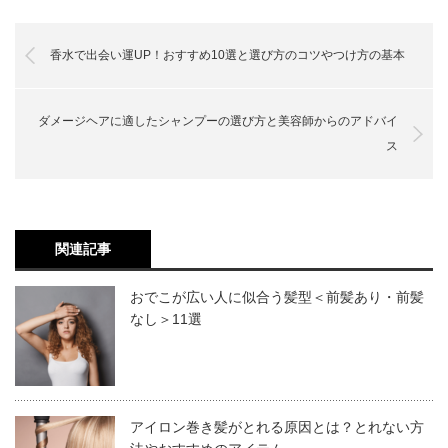
現在人気なこともあり、様々なメーカーからかなりの種類
ヘアバームとは
香水で出会い運UP！おすすめ10選と選び方のコツやつけ方の基本
のヘアバームが世に出回っています。
ダメージヘアに適したシャンプーの選び方と美容師からのアドバイ
選ぶ基準としては天然油脂（シアバター、ミツロウ、ホホ
ス
バオイル、マカダミアオイルなど）を使用していること。
手や指先、肌に使用し手も害のないくらい安全なものを使
用しているものを選ぶと良いと思います。手先だけでなく
関連記事
肌の乾燥も防げておすすめです。
おでこが広い人に似合う髪型＜前髪あり・前髪
なし＞11選
ルベル モイ バーム ウォークインフォレス
ト
簡単に言うと、トリートメント効果もありスタイリング剤
アイロン巻き髪がとれる原因とは？とれない方
としても使える万能アイテム。雑誌やネットでも多く目に