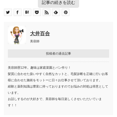
記事の続きを読む
目次
ヘアバームとは
ヘアバームのセット力とキープ力
ヘアバームの選び方
大井百合
ヘアバームの使い方
ヘアバームの使い方の基本
美容師
ショートヘアにヘアバームを使う場合
ミディアムヘアにヘアバームを使う場合
投稿者の過去記事
ロングヘアにヘアバームを使う場合
メンズにヘアバームを使う場合
ヘアバームをつけた後にアイロンは使える？
美容師歴12年。趣味は家庭菜園とパン作り！
寝る前にヘアバームをつけたらベタベタにな
髪質に合わせた扱いやすく自然なカットと、毛髪診断を正確に行いお客
らない？
様に合わせた施術をモットーに日々お仕事させて頂いております。
ヘアバームの選び方
経験と薬剤知識は豊富に持っておりますのでお悩みの対処は得意として
おすすめヘアバームでナチュラルヘアの提案
います。
を
お話しするのが大好きで、美容師を毎日楽しくさせいただいていま
す！！