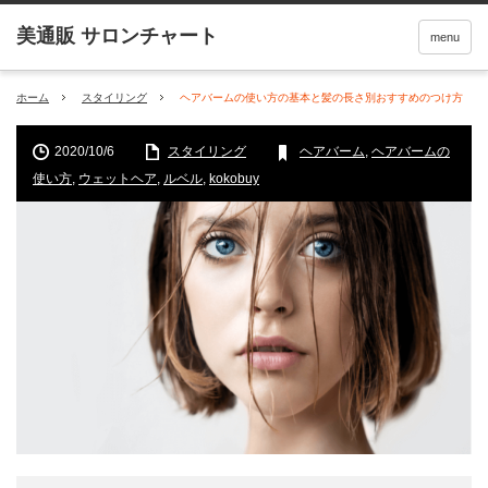
menu
ホーム
スタイリング
ヘアバームの使い方の基本と髪の長さ別おすすめのつけ方
2020/10/6
スタイリング
ヘアバーム
,
ヘアバームの
使い方
,
ウェットヘア
,
ルベル
,
kokobuy