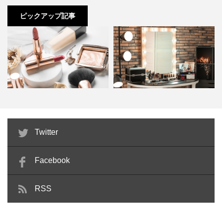
ピックアップ記事
2021.09.06
ヘアワックスの基本的な使い方と落とし方
現在、ヘアワックスはいろいろな種類のものが販売されています。ジェ
ル、グリース、マット系など名前を挙げたらキリがありません。これだ
こちらは知っている方も多いのではないでしょうか。
け種類が多いとお客様も「どのヘアワックスを使えばいいか？」迷って
ビューティーアドバイザーとは？
メイクサロンとは？主な施術メニ
完全天然由来成分5種類から精製されており、成分は
Twitter
しまいがちです。 そこでメンズとレディースの正しいヘアワックスの使
独学でもなれる？仕事内容や…
ューと美容師免許が必要な理…
「シアバター」「ミツロウ」「トコフェロール」「マ
い方と落とし方を解説したいと思います。参...
Facebook
ンダリンオレンジ果皮油」「アロエベラ液汁」のみだ
そうです。
RSS
ヘアバームの使い方
赤ちゃんにも使えるくらいの優しさで、安全性にも配