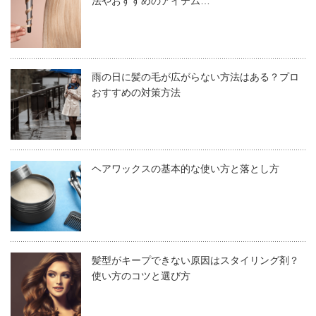
法やおすすめのアイテム…
つくのでご存じの方も多いと思います。
主成分は、物にもよりますがシアバターやミツロウという
天然油脂を使用しているものも多く、オーガニック仕様の
雨の日に髪の毛が広がらない方法はある？プロ
おすすめの対策方法
ものが多くありますので安心して使用できます。ナチュラ
ル志向な方に特におすすめです。
自然由来成分100％、シリコーンフリーのヘアバーム
トリートメント効果も高く、自然なツヤ感が出ますし、固
ヘアワックスの基本的な使い方と落とし方
です。 肌なじみがとても良いわりにセット力はしっ
さもある程度あり、ヘアワックスとしても使用できる優れ
かりとありますので、朝のお手入れにも使用できま
もの。こなれ感のあるヘアスタイリングが簡単に作れま
す。オイルが配合されているのにベタつきが少なく、
す。髪の長さも関係なく、すべての方が使えます。
「重すぎるのはちょっと苦手」という方には特におす
髪型がキープできない原因はスタイリング剤？
すめです。
使い方のコツと選び方
使い方次第で何役もこなすヘアバームは、ひとつは持って
おきたいスタイリング剤です。