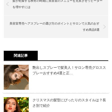
髪が乾燥する秋冬の時期に美容室のメニューを充実させリピーター
を増やすには
カラーリングは髪が傷めてしまいますが、そのカラーリン
グもナチュラルな成分を配合してトリートメント効果も高
美容室専売ヘアスプレーの選び方のポイントとサロンで人気のおす
いエヌドットシリーズを使えば気になる傷みを最小限まで
すめ商品6選
抑えることができます。
エヌドットのカラー剤は発色が良く、髪に優しいシアバタ
関連記事
ーやハーブエキス、和草エキスを配合してカラーをしなが
艶出しスプレーで髪美人！サロン専売グロスス
ら同時にカラー剤でトリートメントを行っていきます。し
プレーおすすめ4選と正…
たがって、エヌドットのカラーシリーズはおしゃれである
ことと髪の美しさを保つことの両方を諦めきれない方の強
エヌドットは“ナプラ”によって2017年4月に誕生したブラ
い味方となります。
ンドです。ブランド名でもある【N．】にはたくさん
クリスマスの髪型にぴったりのスタイルは？長
の“N”の意味が込められています。
さ別で紹介
カラーをしながら香りの癒し効果もある商品で、特に人気