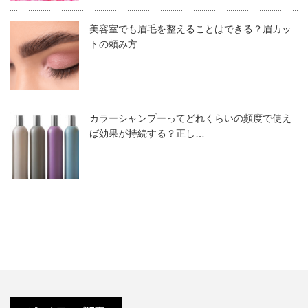
エヌドット【N．】の人気の理由
サイズ
80g
美容室でも眉毛を整えることはできる？眉カッ
カラー
F-FAs14
（フォギーアッシュ トーン
トの頼み方
14）
エヌドットシリーズは発売開始から2年と歴史は浅いの
※他のカラーは商品詳細ページ、また
に、既に品切れが続出しているほど人気の高い商品が集め
はカタログ内でご確認ください。
カラーシャンプーってどれくらいの頻度で使え
られたヘアブランドです。
対応オキシ
エヌドッドカラーオキシ(AC2.4％・
ば効果が持続する？正し…
3％・6％)
このようなエヌドットの人気の理由は、美容師の情報収集
価 格
美通販価格（詳細は商品ページでご確
をした際に「良さそうだから自分のサロンでも使ってみた
認ください。）
い」と思う美容室に情報が早いサロン順に売れ始めてしま
ったことや、お客様の中でも人気があるオーガニックや天
商品番号
119051
然由来成分を中心にした成分を使用しているからです。
美通販でこの商品の詳細を見る
また、人気のナプラから登場したブランドということで注