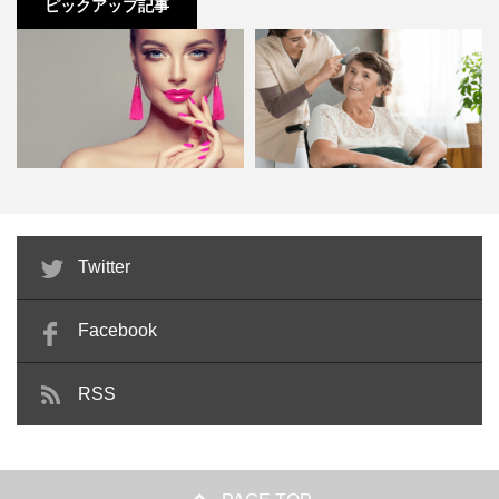
ピックアップ記事
目度が高いことも関係しています。
エヌドットシリーズを使った美容室がエヌドットの良さを
ナプラ エヌドットカラー グレイファッシ
実感し、リピーターとして購入本数を徐々に増やしている
ョン G-6NB
ことが品切れ続出したり、反響があったことで「サロンで
使ってみよう」という新規の美容室が増えていることで少
し手に入りにくい状態になっています。
ビューティーコーディネーターが
介護美容師として開業するなら有
Twitter
美容サロンの顔になる！検定…
資格者のほうが有利？なぜ今…
エヌドットのようなナチュラルな成分を使った製品は頭皮
Facebook
や髪への負担などのトラブルも少なく、リスクが少ないた
めエヌドットの製品を使ってみたいという方は扱っている
RSS
かを美容室に確認してみてください。