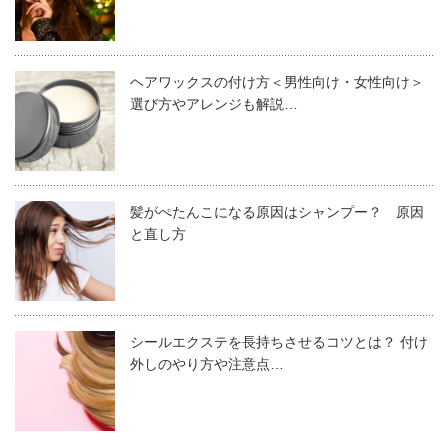
N
atural
が高いカラーはブルー系です。
N
uance
N
ature
ヘアワックスの付け方＜男性向け・女性向け＞
おしゃれ染めだけでなく、グレイファッションの商品もあ
選び方やアレンジも解説…
るので白髪が気になってきた方にもおすすめです。
N
eeds
N
oble
N
ormal
ナプラ エヌドットカラー ファッションシ
髪がぺたんこになる原因はシャンプー？ 原因
N
ew
ェード F-FAs14
と直し方
ヘアブランドとしても親しみやすく髪に優しそうなイメー
ジのエヌドットは、ヘアブランドにピッタリなたくさん
の“N”が集められたシリーズだと言えます。また、エヌド
シールエクステを長持ちさせるコツとは？ 付け
外しのやり方や注意点…
ットのブランド名には“ナチュラルをプラスする”という意
味も込められています。