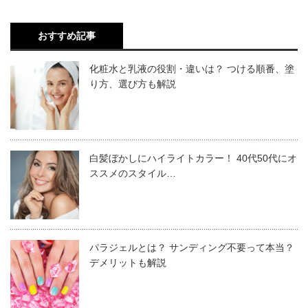
エヌドットの商品の数はまだ種類や商品数が少ないです
おすすめ記事
が、エヌドットのシリーズはナプラが自信を持っておすす
めできる商品ばかりです。ボトルのデザインもとてもシン
化粧水と乳液の役割・違いは？ つける順番、塗
プルで上品であり、誰もが手に取りやすいというのもエヌ
り方、選び方も解説
ドットの人気の秘密です。
5種類の和草エキスによるボタニカルリフレッシャー
どの製品にも天然由来成分がたっぷりと配合されているの
白髪ぼかしにハイライトカラー！ 40代50代にオ
効果があり、カラー特有のにおいのストレスも感じま
で、頭皮や皮膚が弱い方でも安心して使用することができ
ススメのスタイル…
せん。天然由来成分による潤い効果で、カラー後の髪
ます。ブランド名も親しみやすく、髪へも上質な効果をも
のパサつきも抑えられます。
たらしてくれるエヌドットシリーズを一度美容室で試して
みてはいかがでしょうか。
パラジェルとは？ サンディング不要って本当？
メーカー
ナプラ
デメリットも解説
ブランド
エヌドットカラー