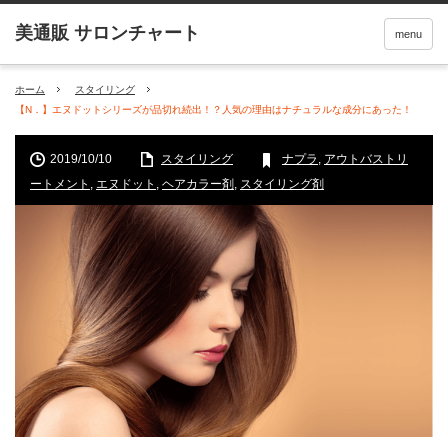
menu
ホーム
スタイリング
【N．】エヌドットシリーズが品切れ続出！？人気の理由はナチュラルな成分にあった！
2019/10/10
スタイリング
ナプラ
,
アウトバストリ
ートメント
,
エヌドット
,
ヘアカラー剤
,
スタイリング剤