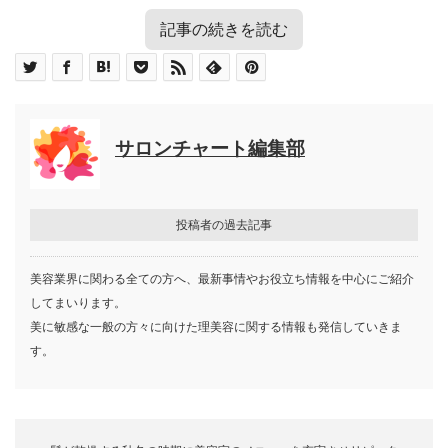
記事の続きを読む
目次
エヌドット【N．】とは
エヌドット【N．】の人気の理由
N. カラー
サロンチャート編集部
スタイリングの人気商品
N. スタイリングセラム
N. ポリッシュオイル
N. ナチュラルバーム
投稿者の過去記事
N. カラー
アウトバストリートメント
美容業界に関わる全ての方へ、最新事情やお役立ち情報を中心にご紹介
N. シアオイル
してまいります。
N. シアミルク
“あなたのキレイのそばに、エヌドット。”
美に敏感な一般の方々に向けた理美容に関する情報も発信していきま
す。
エヌドット【N．】とは