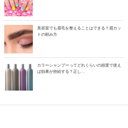
ります。
ここでは、初めてでも失敗せず、なおかつ簡単に整えるや
そのため、豊富な専門知識や技術を持ったスタッフが常駐
り方を見ていきましょう。
している美容院やサロンであれば、安心して施術を受けら
「仕事ができる」「知性がある」男性に見られることでし
美容室でも眉毛を整えることはできる？眉カッ
れるのが最大のメリットと言えます。
ょう。特に、営業マンや接客業に携わっている男性に適し
トの頼み方
眉メイクからはみ出した毛をはさみでカット
た形と言えます。
or 毛抜きで抜く
あらかじめ、ペンシルなどで描いておいた眉を
2020.08.06
よく確認します。
カラーシャンプーってどれくらいの頻度で使え
その上で、はみ出している毛を、眉バサミを使
眉毛の色と髪色は合わせるべき？眉メイクの基本とカラー選び
美容院・サロンで眉毛を整えるときの値
ば効果が持続する？正し…
ってカットします。もしくは毛抜きで抜く選択
のポイント
段相場
でも良いでしょう。
優しさアピールの
おすすめ眉②
髪を染めた後に気になるのが、眉の色ですね。髪と眉は近い位置にある
ですが、頻繁に抜く作業を繰り返すと生えてこ
ので、あまりにも自眉の色とかけ離れたヘアカラーをしたときなどは、
なくなってしまうこともあるため、なるべくカ
アーチ眉
眉毛に違和感を感じてしまうでしょう。中にはあまりにもアンバランス
ットだけに留めておきましょう。
過ぎてヘアカラー自体を後悔してしまうケースもあります。 そんなお悩
美容院・サロンで眉を整えるときの値段相場は以下のとお
みを払拭するには、ヘアカラーと眉色をセッ...
コームでとかしはみ出した毛をカットする
りです。
再度、コームで眉をとかし、それでもはみ出す
アーチ眉は、ふんわりした優しい印象を周りに与えます。
美容院によって値段設定に違いがあるため、あらかじめ調
余分な毛は、はさみを使ってカットしましょ