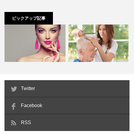
仕事がオフで私服を着こなしたいときに、しっくりハマる
う。まぶたに傷をつけないように丁寧にゆっく
べたり電話などで確認したりしてから行くようにしましょ
り行なってください。
描き方です。
う。
これで垢抜け！ 眉毛のベストバラン
ピックアップ記事
一度メイクを落とす
スとは
一連の眉カットが終了したら一度メイクを落と
女性からも、包容力のある男性というイメージを抱かれる
●初来店：
シェービングが主流で、カウンセリングなども
し、眉カットが成功しているかどうかをしっか
でしょう。
含めて１時間以内5,000円前後です。
りと確認します。
●再来店：
カウンセリングの分がなくなるため、シェービ
不要な毛をカミソリ・シェーバーで剃り落とす
ング40分程度で4,000円前後と考えておくといいでしょ
最後に、不要な毛はカミソリやシェーバーで剃
り落としましょう。
う。
しかし頻繁にカミソリやシェーバーを使用する
男らしい太眉
おすすめ眉③
と肌荒れしやすくなるため、なるべく使用せず
ビューティーコーディネーターが
訪問理美容とは？必要な資格と開
Twitter
もし脱毛やカラーをお願いする場合は、時間は長くなり、
に眉カットを完了させるのが理想です。
美容サロンの顔になる！検定…
業時に準備しておくべき3つ…
価格もその分高くなります。
Facebook
太眉は、男性らしさやワイルドな雰囲気を醸し出します。
なるべく
自眉を活かして
余分な眉だけを除去しましょう。
RSS
記事の続きを読む
眉を描く時は、ストレート、アーチ、コーナーなど数種類