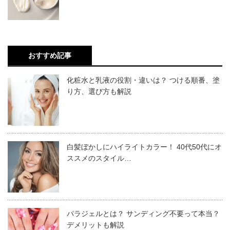
しっかり眉メイクをしたつもりでも、眉がきちんと整って
では、さっそくメンズ向けの眉の形を見ていきましょう。
いなければ美しく仕上がりません。この機会に眉を変え
主流のメニューは、眉毛カット、カラー、メイクなどにな
眉カットや眉メイクは基本的に
女性も男性も変わりませ
て、垢抜けた都会的なメイクを楽しみましょう。
ります。なりたい眉に近づける最短ルートと言えますね。
ん。
上記でも述べたように眉バランスを決める3つ（眉
おすすめ記事
頭・眉山・眉尻）の位置をしっかり取れば、大きな失敗は
化粧水と乳液の役割・違いは？ つける順番、塗
しないでしょう。
り方、選び方も解説
美容院・サロンで眉毛を整えるメリット
2021.11.30
白髪ぼかしにハイライトカラー！ 40代50代にオ
知的なコーナー
おすすめ眉①
眉毛ケアの基本さえ理解し、ケアに費やす時間があれば、
ススメのスタイル…
すっぴん美人を目指す眉毛の書き方・整え方
初めて眉毛を整える時、とてもドキドキしますよね。
セルフでも十分に満足いく眉毛が仕上がるでしょう。
「すっぴん風メイク」や「ナチュラルメイク」が流行る中、どうしても
眉
「本当は切ったり剃ったりする箇所ではない部分に手をつ
気になるのが眉毛の形です。ボサボサ眉毛や薄い眉毛では、ナチュラル
けてしまわないか」などあらゆるミスを気にしてしまいま
メイクも台無しですね。そのような自眉を事前に整えておく事はすっぴ
しかし眉毛ケアは、
細かい部分のムダ毛処理やバランスの
す。
パラジェルとは？ サンディング不要って本当？
ん美人への近道になります。ここでは、すっぴんでも美しい眉を描くテ
良いカラー、形状
が重要です。
眉尻を上りぎみに描けば、キリッとしたイメージに仕上が
デメリットも解説
クニックやツールを提案しています。また、今...