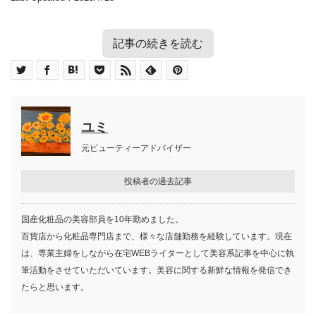
記事の続きを読む
目次
垢抜けには眉毛の整え方が大きく影響する
これで垢抜け！ 眉毛のベストバランスとは
理想的な眉の形の見つけ方
眉毛を整える前の準備
セルフが難しいなら美容院・サロン
ユミ
理想的な眉の形の見つけ方
で眉毛を整える
女性は自分に似合う太さ・長さ・明るさを見
元ビューティーアドバイザー
つける
自分がなりたい眉と、自分に似合う眉は違います。
眉毛を整える前にいくつかの準備をしておきましょう。
こうな
メンズにはこの眉の形がおすすめ
投稿者の過去記事
りたいと思っていても、実際にやってみた、不自然に仕上
事前準備をするのとしないのとでは、仕上がりのイメージ
おすすめ眉① 知的なコーナー眉
おすすめ眉② 優しさアピールのアーチ眉
がることもあるでしょう。
に差が出ます。
国産化粧品の美容部員を10年勤めました。
おすすめ眉③ 男らしい太眉
おすすめ眉④ オン・オフどちらもこなせる
百貨店から化粧品専門店まで、様々な店舗勤務を経験しています。現在
ストレート眉
は、専業主婦をしながら在宅WEBライターとして美容系記事を中心に執
最近は営業などで相手の印象を良くするために、眉のお手
眉毛を整えるのに便利な道具
筆活動をさせていただいています。美容に関する新鮮な情報を発信でき
入れに力を入れている男性も少なくありません。男性にお
眉毛を整える前の準備
たらと思います。
眉毛の基本的な位置を決めて眉メイクをして
眉毛の基本的な位置を決めて眉メイクを
すすめの眉についても見ていきます。
おく