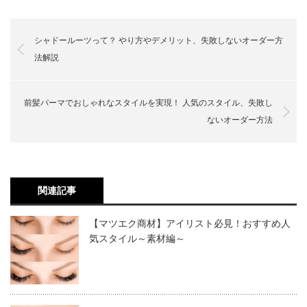
しておく
女性は全体的なメイクもしておく
初めてでも簡単！ 失敗しない眉毛の整え方
シャドールーツって？ やり方やデメリット、失敗しないオーダー方
セルフが難しいなら美容院・サロンで眉毛を
法解説
整える
眉の描き方は、左右バランスを整えたり色味を調整したり
眉毛の基本的な位置を決め、眉メイクをしておきましょ
女性は自分に似合う太さ・長さ・明るさ
美容院・サロンに眉毛メニューはある？
と時間がかかります。また、ある程度のテクニックも必要
美容院・サロンで眉毛を整えるメリット
う。
を見つける
前髪パーマでおしゃれなスタイルを実現！ 人気のスタイル、失敗し
になるため、苦手意識を持つ人も少なくありません。
美容院・サロンで眉毛を整えるときの値段相
シャープ眉、アーチ眉、ストレート眉などさまざまな形が
場
ないオーダー方法
美容院・サロンで眉毛を整えるときの頼み方
あるため、自分がどのような眉になりたいのか
をはっきり
そのような時は、美容院やサロンで眉カットやメイクをお
美容院・サロンに行く前の注意点
自分に似合う太さ、長さ、明るさをしっかり把握すること
とさせておく
ことがポイントです。
肌の状態もしっかりチェック
願いしましょう。その場合も、あらかじめ眉を描き、全体
口コミなどの下調べを
で、ベストな眉を描くことができるようになります。
関連記事
イメージチェンジのポイントは眉メイク！
メイクをしてから行くことをおすすめします。
もちろん、忙しい時はペンシルなどでさっと描く程度でも
【マツエク商材】アイリスト必見！おすすめ人
太さや長さは自分の顔の大きさに対しするバランスを考え
良いでしょう。
気スタイル～素材編～
て描きましょう。また明るさは、髪や肌になじむカラーを
垢抜けには眉毛の整え方が大きく影
考慮して明度を決めます。
響する