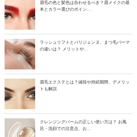
女性は全体的なメイクもしておく
眉毛の色と髪色は合わせるべき？眉メイクの基
2021.03.24
本とカラー選びのポイン…
美容室でも眉毛を整えることはできる？眉カットの頼み方
メンズにはこの眉の形がおすすめ
眉毛は顔の印象が変わるほど、かなり大事な部分です。自分でするのは
時間に余裕があるのであれば、眉だけでなく全体的なメイ
不安だという人は、美容室にお願いしてもいいでしょう。しかし中には
ク（ベースメイク、リップメイク、アイメイク、チークや
美容室で眉毛を整えるのは、違法だという声もあります。お願いしても
ラッシュリフトとパリジェンヌ、まつ毛パーマ
の違いは？ メリットや…
ここ最近、眉のお手入れをする男性が増えてきました。
ハイライト）を仕上げておきましょう。
いいのか迷ってしまう人は、安心してください。結論からいうと大丈夫
なので、その理由と頼み方まで詳しく紹介してい...
世の中では以前よりメンズケアが普及し、服装以外の身だ
しなみに気を使う傾向にあります。
なぜなら、眉が
メイクバランスを決定づけるポイント
にな
るからです。そのため、全体的なメイクにしっかり馴染む
眉毛エクステとは？値段や持続期間、デメリッ
男性は、女性よりも眉をお手入れすることに慣れていない
ような眉を作る必要があるのです。
トも解説
「眉毛を美しく描いているつもりでも、何となく垢抜けし
美容院・サロンに眉毛メニューはある？
ため、最初はなかなか積極的になれないようです。です
ない雰囲気を漂わせてしまう…」
が、眉のお手入れを習慣化させれば、男性でも清潔感のあ
る印象の良い眉を手に入れることができるようになるでし
初めてでも簡単！ 失敗しない眉毛の
クレンジングバームの正しい使い方は？ お風
それは、眉毛の整え方に不備があるのかもしれません。
美容院・サロンには眉毛専用メニューを設けているケース
ょう。
整え方
呂・洗顔での注意点、お…
もあります。また、眉毛専用サロンなどもあります。