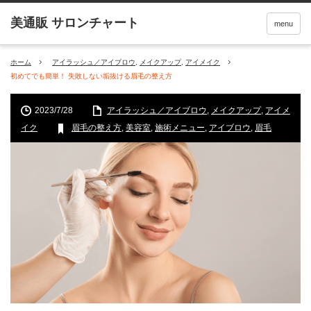
menu
ホーム
アイラッシュ／アイブロウ
,
メイクアップ
,
アイメイク
初めてでも簡単！ 失敗しない垢抜ける眉毛の整え方
2023/7/28
アイラッシュ／アイブロウ
,
メイクアップ
,
アイメ
イク
眉毛の整え方
,
美容室
,
施術メニュー
,
アイブロウ
,
眉毛