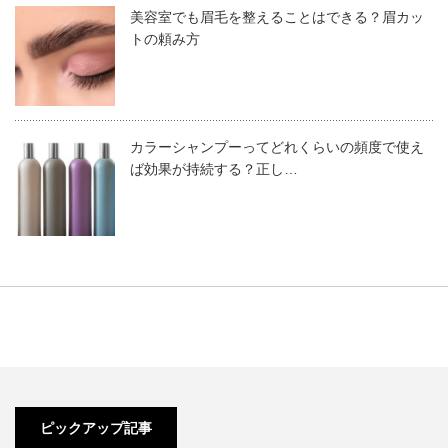
⑥の上からベースジェルをつけ硬化させます。
ミラーネイル特有のギラつき感を少し抑えたいと思ってい
美容室でも眉毛を整えることはできる？眉カッ
パウダーをセレクトする時は、
粒子の細やかさや質感
など
⑦の上からトップジェルをつけてさらに硬化さ
トの頼み方
る方は、マットコーティングをプラスすれば普段でも違和
を確認するのが大切です。100均アイテムに限らず、選ぶ
せます。
感なく使用できます。
時の基準として覚えておいてください。
また金箔や天然石をプラスすると、オシャレ心をくすぐる
デザインになります。
カラーシャンプーってどれくらいの頻度で使え
ば効果が持続する？正し…
セルフでのミラーネイルに役立つア
うねうね模様の
アレンジ編②
イテム６選
ミラーネイルのやり方
ミラーネイル×リングデザイン
ミラーネイルの特徴や魅力が理解できたら、次は基本的な
セルフでミラーネイルをするときに役立つアイテムをいく
やり方をマスターしましょう。
遊び心を活かしたうねうね模様のミラーネイルは、可愛ら
つかご紹介します。
このやり方さえ覚えてしまえば、さまざまなデザインにチ
しさと冒険心を融合させたようなデザインです。
以下に紹介するアイテムを持っていれば、自宅でも簡単に
まるで爪に指輪をはめているような斬新的なミラーネイル
ャレンジすることができます。
ミラーネイルが楽しめます。
×リングデザイン。パールなどをリング風にアレンジした
T P Oに合わせたネイルが楽しくなりそうですね。
うねうねラインを描くコツは、立体感を出すために
粘度の
自分の好みのカラーや質感にマッチしたものを選びましょ
り、シンプルな輪をかけたように見せたりすることで、一
ピックアップ記事
高いジェル
を使うこと。また、繊細なラインを描くには、