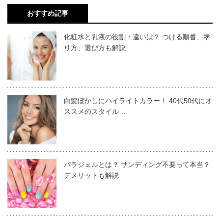
ペーパーにクリーナーを含ませ、未硬化ジェルを拭き取る
がりに気品が感じられるだけでなく、個性ある光沢により
パウダーをつけない箇所にノンワイプマットト
すね。
おすすめ記事
ことで対応可能
です。
ップジェルを塗り、LEDライトで硬化させま
ワンカラーでも存在感あるネイルに仕上がります。
す。
さらにミラーパウダーを硬化ジェルに混ぜれば、
アレンジ
化粧水と乳液の役割・違いは？ つける順番、塗
オン・オフどちらも適しているのが。ミラーネイル×フレ
※マットトップジェルをつけたところにパウダ
り方、選び方も解説
の種類を増やす
こともできます。
ーはつきません。
ンチと言えます。
ノンワイプのマットトップジェルがない場合に
100均のアイテムでもできる？
ミラーネイルは、サロンや美容室でのプロ施術が安心で確
は、クリーナーを含ませたキッチンペーパーで
余分な未硬化ジェルを拭き取ります。
実です。ですが、しっかりした工程を把握し、質の良い商
白髪ぼかしにハイライトカラー！ 40代50代にオ
ススメのスタイル…
材があれば、セルフにチャレンジしてみるのもいいでしょ
ミラーパウダーをつける箇所にノンワイプトッ
ミラーネイル×ニュアンスデザイン
最近は、100円ショップでもネイルアイテムが豊富に販売
プジェルをつけ、硬化させます。
う。
されています。お店によってはミラーネイル用パウダーも
ミラーパウダーをチップやシリコンブラシに取
揃っているので、コスパ良くミラーネイルを楽しむことが
り、少量ずつトップジェルの上に擦りつけま
絶妙なカラーやデザイン変化が目を引くニュアンスデザイ
パラジェルとは？ サンディング不要って本当？
できるでしょう。豊富なカラーを揃えて気分に合わせて楽
す。
デメリットも解説
ンは、
もっともミラーネイルとの相性が良く、
工程の難し
ミラーネイルの基本的なやり方
しみたい方は、100円ショップでミラーネイルをセレクト
ダストブラシを使って余分なパウダーを払いま
さがないのにオシャレ度も抜群です。
してみてください。
す。