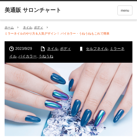
menu
ホーム
ネイル
,
ボディ
ミラーネイルのやり方＆人気デザイン！ バイカラー・うねうねもこれで簡単
2023/9/29
ネイル
,
ボディ
セルフネイル
,
ミラーネ
イル
,
バイカラー
,
うねうね