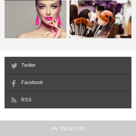
う。
風変わったオシャレが楽しめます。
いくつかの筆を上手く使い分けると良いでしょう。
すっきりまとめたい時は、クリアや乳白色ベースにミラー
準備するもの
ノンワイプタイプジェルネイル
パウダーを散らして、さりげなくリングデザインを施すの
も良いでしょう。また、ゴージャスさを出すなら、ゴール
準備するもの
ドやシルバーベースを主体にまとめましょう。
ベースジェル
プリジェル ノンワイプ クリアアートジェ
ビューティーコーディネーターが
メイクセラピー検定とは？試験内
Twitter
カラージェル（自分好みのジェル）
ル
美容サロンの顔になる！検定…
容と勉強法・合格後の仕事へ…
ノンワイプトップジェル（拭き取り不用のトッ
ベースジェル
Facebook
ミラーネイル×部分ミラーデザイン
プジェル）
カラージェル（自分好みのジェル）
ミラーパウダー
RSS
ノンワイプトップジェル（拭き取り不用のトッ
チップ（付属のものorアイシャドウチップ）や
プジェル）
「完璧なミラーネイルの輝きはちょっと控えたい」「さり
シリコンブラシ
ノンワイプビジュージェル（粘度の高いもの）
げないミラー感が欲しい」という方にぴったりなのが、ミ
PAGE TOP
トップジェル
ミラーパウダー（自分好みのパウダー）
ラーネイル×部分ミラーデザインです。