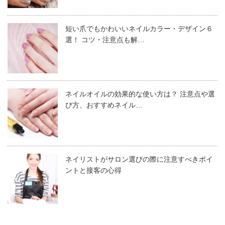
トップジェル
ブラックにゴールドをほんの少し交えてあげるようなアク
ノンワイプなしでもできる？
ネイルブラシ
セント使いもおしゃれですね。
短い爪でもかわいいネイルカラー・デザイン６
選！ コツ・注意点も解…
ダストブラシまたは毛先の軟らかいブラシ
キッチンペーパーとクリーナー
通常のジェルは、UV硬化後に未硬化の部分が出やすい傾
LEDライト（硬化用）
向があります。
ミラーネイル×フレンチ
ネイルオイルの効果的な使い方は？ 注意点や選
び方、おすすめネイル…
しかしミラーネイルの場合では、しっかり硬化させなけれ
ばパウダーが均一につかず、ダマになったりミラーネイル
ミラーネイル×フレンチのデザインは爪先に光沢が集まる
特有のツヤや輝きが出せなくなったりします。
バイカラーのミラーネイルの工程
ため、手先の振る舞いがとても上品な印象になります。
ネイリストがサロン選びの際に注意すべきポイ
ミラーネイルとは、「ミラーパウダー」という専用パウダ
ントと接客の心得
そのため、硬化後に拭き取りが必要ないノンワイプタイプ
ーを使用したネイル技法です。
休日であれば、クリアにゴールドを組み合わせたゴージャ
を使用するようにしましょう。またバイカラーなどの際に
ネイルブラシを使ってネイル全体にカラージェ
スなデザインにチャレンジしてみてはいかがでしょう。ま
ノンワイプのマットトップジェルがない場合は、
キッチン
ルを塗ります（２度塗り）。
ほかのネイルと比較してツヤや光沢がとても顕著で、仕上
た仕事仕様なら、クリア×ホワイトの組み合わせも良いで