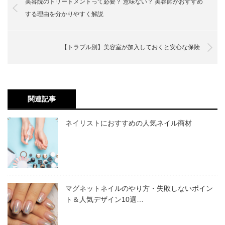
美容院のトリートメントって必要？ 意味ない？ 美容師がおすすめ
ミラーネイル×部分ミラーデザイン
する理由を分かりやすく解説
ミラーネイル×グラデーション
独創的な光沢が爪をいっそう美しく見せてくれるミラーネ
ポリッシュのマニキュアでもできる？
初心者必見！ ミラーネイルで失敗しないコツ
イル。いろいろなデザインを試すことで、日常的・非日常
準備するもの
ノンワイプジェルをしっかり硬化させてから
【トラブル別】美容室が加入しておくと安心な保険
的のどちらにもしっくりくるデザインを楽しめるでしょ
パウダーを塗る
粒子が細かいパウダーを使う
う。
ミラーネイルは、ポリッシュのマニュキアではできませ
ミラーネイルのやり方のよくある疑問
ここでは、ミラーネイルのデザインを６つご紹介します。
ポリッシュのマニキュアでもできる？
ん。
ベースジェル
ノンワイプなしでもできる？
関連記事
ですが、細やかなラメやパール入りのポリッシュマニュキ
100均のアイテムでもできる？
カラージェル（自分好みのジェル）
セルフでのミラーネイルに役立つアイテム６
アを使用すれば、ミラーネイルに近いイメージに仕上がり
ネイリストにおすすめの人気ネイル商材
ノンワイプトップジェル（拭き取り不用のトッ
選
ます。
ミラーネイルをマスターして美しく輝く爪先
ミラーネイル×ワンカラー
プジェル）
を作ろう
ノンワイプマットトップジェル
今までポリッシュを愛用していて、そのまま使い続けたい
ミラーパウダー（自分好みのパウダー）
方は、こうした代用的な使い方も検討してみましょう。
マグネットネイルのやり方・失敗しないポイン
ミラーネイルに限っては、その光沢が人にインパクトを与
チップ（付属のものorアイシャドウチップ）や
ト＆人気デザイン10選…
えるため、ワンカラー勝負でも十分にいけます。オフィス
人気のミラーネイルはセルフででき
シリコンブラシ
る！
ワークにおいてもしっくりくるでしょう。