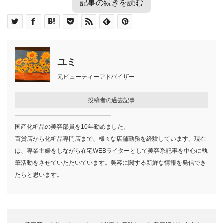
記事の続きを読む
目次
人気のミラーネイルはセルフでできる！
ミラーネイルの基本的なやり方
かわいい＆おしゃれなミラーネイル
ミラーネイルのやり方のよくある疑
ユミ
バイカラーの
アレンジ編①
準備するもの
デザイン
問
ミラーネイルの基本工程
元ビューティーアドバイザー
ミラーネイルのやり方
アレンジ編① バイカラーのミラーネイルの
やり方
投稿者の過去記事
いざミラーネイルにチャレンジしようと思っても、いろい
準備するもの
二面生を活かしたバイカラーのミラーネイルのやり方を見
バイカラーのミラーネイルの工程
ろな疑問が生じるものです。また勝手な思い込みでセルフ
国産化粧品の美容部員を10年勤めました。
アレンジ編② うねうね模様のミラーネイルの
ていきましょう。
ネイルをしてしまうと、デザインが美しくないどころか、
百貨店から化粧品専門店まで、様々な店舗勤務を経験しています。現在
やり方
遊び心を取り入れて、まったく違うカラーでまとめても良
爪のトラブルにまで発展するかもしれません。
は、専業主婦をしながら在宅WEBライターとして美容系記事を中心に執
準備するもの
いかもしれませんね。
筆活動をさせていただいています。美容に関する新鮮な情報を発信でき
うねうね模様のミラーネイルの工程
かわいい＆おしゃれなミラーネイルデザイン
たらと思います。
半分だけをミラーネイルにする技術なので、ノンワイプマ
ここでは、よくある疑問をピックアップし、解説します。
ミラーネイル×ワンカラー
ットトップジェルを使うのがポイントです。
ミラーネイル×フレンチ
ミラーネイル×ニュアンスデザイン
ミラーネイル×リングデザイン