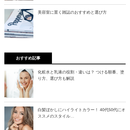
美容室に置く雑誌のおすすめと選び方
先ほどの記述で「見た目だけで半分以上が決まる」と説明
ウールの特徴は、とにかく暖かいこと。
しました。
一枚着るだけで、他の素材のものと比較しても暖かさが違
見た目の効果に関しては、エビデンスもあります。
います。
メラビアンの法則
をご存知でしょうか？
さらに伸縮性があり、汚れにくいというメリットもありま
アメリカの心理学者アルバート・メラビアンが提唱してい
す。
おすすめ記事
る法則です。
ウールに唯一欠点があるとしたら、
縮みやすいこと
です。
化粧水と乳液の役割・違いは？ つける順番、塗
人は会話中に、以下の順番で相手からの情報を入手しま
洗濯する際は、細心の注意をしてください。
り方、選び方も解説
す。
またスラックスは、
きれいめコーデが簡単にできる
便利ア
イテム。
視覚情報（55%）
白髪ぼかしにハイライトカラー！ 40代50代にオ
スラックスを合わせるだけで、清潔感があるきれいめコー
ススメのスタイル…
聴覚情報（38%）
デの完成です。
言語情報（7%）