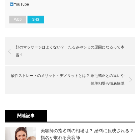
YouTube
美容師の服装は冬でもおしゃれで動きやすさ
が大事！
サロペットだけだと、どうしてもカジュアルになりすぎま
WEB
SNS
す。
そこに冬の定番であるタートルネックニットを組み合わせ
ると、グッと
大人っぽいコーディネートに大変身！
ｖ
顔のマッサージはよくない？ たるみやシミの原因になるって本
寒い冬も気を抜けない！ 美容師は服
当？
装が重要
インナーに着るタートルネックニットは、色次第で雰囲気
を変えることも可能です。
酸性ストレートのメリット・デメリットとは？ 縮毛矯正との違いや
暖かみのある中にオシャレ要素をギュッと詰め込んだ、お
値段相場も徹底解説
すすめの服装と言えます。
関連記事
ニット×ワイドパンツ
美容師の指名料の相場は？ 給料に反映される？
指名が取れる美容師…