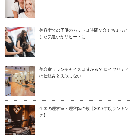
美容師の服装で冬におすすめなのが、ワイドパンツを使っ
美容師に限らず、接客業の人にとって服装は大事。
た組み合わせ。
美容室での子供のカットは時間が命！ちょっと
なぜなら、人は見た目だけで半分以上決まると言われてい
メリットは、
着やせ効果と体型カバー
です。
した気遣いがリピートに…
るからです。
太ももから裾にかけて幅が広がっているワイドパンツは、
どんなに技術が上手くても、服装がダサいとお客様が指名
下半身を隠したい人の救世主！
してくれないこともあります。
脚の太さや形も関係なく履けるので、神アイテムと言える
美容室フランチャイズは儲かる？ ロイヤリティ
寒い冬だからといって、暖かさを重視して、手を抜いた服
でしょう。
の仕組みと失敗しない…
装をしていたらアウト！
ぜひ、好きなニットとワイドパンツを組み合わせて下さ
美容師なら冬でもおしゃれな服装を意識しましょう。
い。
全国の理容室・理容師の数【2019年度ランキン
グ】
メラビアンの法則
ウールニット×スラックス