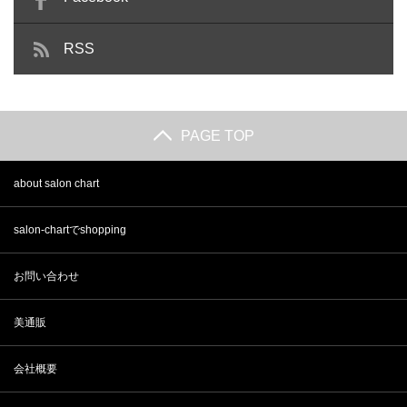
さらに冬っぽさを出すなら、ジャケットの下にタートルネ
RSS
ックを着てみましょう。
一気に季節感を感じる服装になります。
清潔感を出す
PAGE TOP
美容師の服装は冬でもおしゃれで動
服装で最も大事なポイントは
清潔感
です。
about salon chart
きやすさが大事！
どんなにおしゃれな服装をしていても、清潔感のないと良
salon-chartでshopping
さは半減します。
特に男性の美容師さんは、ついつい【汚なカッコ良い服
お問い合わせ
装】に憧れがち！
ヒゲを生やして、破れたデニムなどは履いていないでしょ
美通販
うか？
会社概要
そんな服装が似合うのは、テレビの中の俳優だけです。