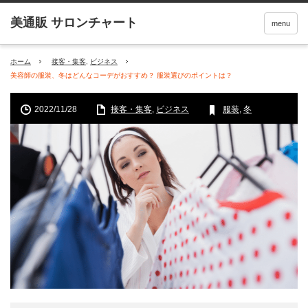
menu
ホーム
接客・集客
,
ビジネス
美容師の服装、冬はどんなコーデがおすすめ？ 服装選びのポイントは？
2022/11/28
接客・集客
,
ビジネス
服装
,
冬