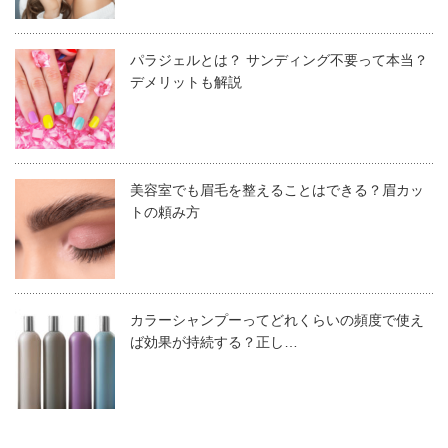
冬に限らず、年間を通して美容師の服装として使えます。
とりあえずスラックスと組み合わせるだけでおしゃれに見
パラジェルとは？ サンディング不要って本当？
えるので、洋服選びが苦手な方は購入しておきましょう。
最も影響があるのは、視覚情報である「見た目」。
デメリットも解説
次に聴覚情報の会話のトーンや話し方になります。
そして、重要に感じる話の内容の言語情報は最後です。
美容室でも眉毛を整えることはできる？眉カッ
ショルダーオープンニット×レギンス
ここからもわかるとおり、人は見た目で相手を判断する習
トの頼み方
性があります。
美容師の場合、技術が優れていても見た目が不衛生だとお
ショルダーオープンニットは、肩ラインを見せた服装。
客様から支持されません。
ふわっとした女性らしい
フェミニンな印象
を与えます。
カラーシャンプーってどれくらいの頻度で使え
逆に見た目さえ整えおけば、
半分以上の方に好印象を与え
ば効果が持続する？正し…
レギンスと組み合わせると、大胆に脚を覗かせた服装が可
る
ことができます。
能です。
ただし、美容室によっては肩を見せるのがNGな場合もあ
ります。