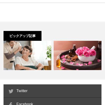
美容師の服装選びの基本ポイント
一度、働く美容室で確認をした方がいいかもしれません。
ジャケット×スキニーパンツ
ピックアップ記事
美容師の服装で冬に使える、メンズファッションも紹介し
ておきます。
メンズのファッションは、清潔感が重要です。
そこでおすすめなのが、
ジャケットとスキニーパンツ
の組
服装選びは、どのようなポイントで決めていますか？
み合わせ。
介護美容師として開業するなら有
アロマテラピー検定とは？難易度
Twitter
わかりやすいように、服装選びの基本を６つにまとめてみ
資格者のほうが有利？なぜ今…
や受験料、取得のメリットと…
色は黒かネイビーを選べば完璧です。
ました。
正直、この２つの組み合わせは失敗がありません。
Facebook