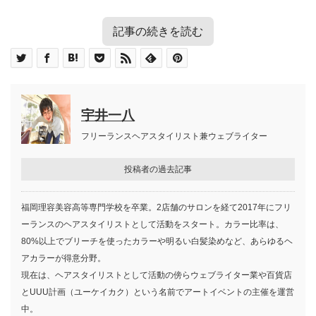
記事の続きを読む
目次
寒い冬も気を抜けない！ 美容師は服装が重要
メラビアンの法則
冬におすすめの美容師の服装
宇井一八
美容師の服装選びの基本ポイント
清潔感を出す
フリーランスヘアスタイリスト兼ウェブライター
汚れが目立ちにくい服を選ぶ
美容師の服装で、冬におすすめのコーディネートを紹介し
サロンのコンセプトに合わせる
投稿者の過去記事
流行を取り入れる
ます。
動きやすいさも考慮する
４つにまとめてみました。
個性を出しすぎないようにする
福岡理容美容高等専門学校を卒業。2店舗のサロンを経て2017年にフリ
美容師のタトゥーについて
ーランスのヘアスタイリストとして活動をスタート。カラー比率は、
冬におすすめの美容師の服装
80%以上でブリーチを使ったカラーや明るい白髪染めなど、あらゆるヘ
タートルネックニット×サロペット
アカラーが得意分野。
ニット×ワイドパンツ
現在は、ヘアスタイリストとして活動の傍らウェブライター業や百貨店
ウールニット×スラックス
タートルネックニット×サロペット
とUUU計画（ユーケイカク）という名前でアートイベントの主催を運営
ショルダーオープンニット×レギンス
中。
ジャケット×スキニーパンツ