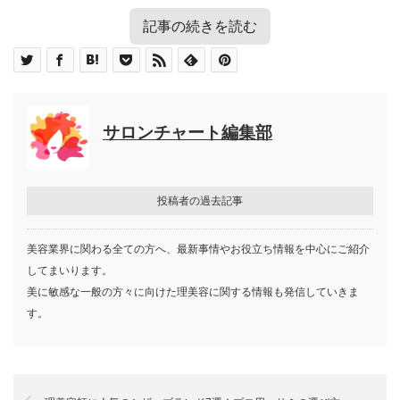
記事の続きを読む
目次
プロ用シザー（ハサミ）の選び方
ベーシック
シザーの素材と使用感
シザー（ハサミ）のメンテナンス方
練習用カットウィッグ
サロンチャート編集部
セニング
法
スライド
アール
刃の種類
投稿者の過去記事
ハマグリ刃
笹刃
剣刃
美容業界に関わる全ての方へ、最新事情やお役立ち情報を中心にご紹介
柳刃
してまいります。
段刃
美に敏感な一般の方々に向けた理美容に関する情報も発信していきま
シザーの素材と使用感
す。
ステンレス
コバルト合金
ステライト（ビシライト）
ハイス