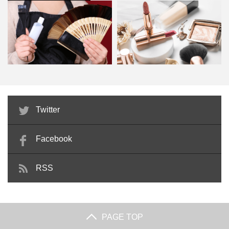
類が多い練習用ウィッグは、選び方で困ってしまうこともあるでしょ
シザーのメンテナンスをプロにお任せ
う。そこで選び方から、おすすめの練習用ウィッグを用途に分けて紹介
する
します。また、練習は数をこなす必要があるため、ウィッグの洗い方を
ベーシックは、その名の通り、カットの基本とも言え、最
知っておくと便利です。長持ちさせる秘訣もぜひ参...
ダマスカス
も使用されるシザーです。オールマイティに使用できます
切れ味が明らかに悪い場合や、シザーの使用感に気になる
が、主にベースカットやブラントカットの際に活躍しま
ことがあった場合は、プロにメンテナンスをお任せするの
す。大きさの異なるベーシックシザーを数種類使い分けて
ダマスカスは、ハイスよりもさらに耐久性が高く、シザー
ヘアカラーリストに美容師免許以
ビューティーアドバイザーとは？
がおすすめです。
いる人もいますが、6インチのベーシックシザーが主流で
Twitter
の素材の中では最も丈夫な素材です。耐久性が高いという
外の資格は必要？仕事内容や…
独学でもなれる？仕事内容や…
す。迷ったら6インチのものを持っておけば間違いないで
ことは、素材が硬く加工の難易度も高くなります。
Facebook
シザーの切れ味が悪くなったときは、刃を研ぐ必要があり
しょう。
見た目も特徴的で、シザーには波打つような模様が浮かび
2019.12.11
ます。シザーの歯を研ぐには技術がいります。素人が研ご
上がっています。
国家試験用ウィッグの選び方と汚れたときのお手入れ方法
RSS
うとすると、逆に刃をいためてしまう可能性もあるので
美容師を目指している人にとって国家試験は必ず合格しなくてはいけな
す。
いものですよね。その国家試験に合格するためには、使いやすい国家試
セニング
験用ウィッグを準備しておかなければいけません。練習でも繰り返し使
ハンドルの種類
PAGE TOP
う国家試験用ウィッグの選び方のポイントや、汚れてしまった時でも長