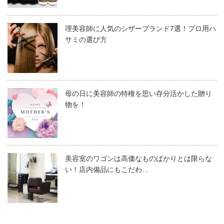
の5つが一般的です。
理美容師に人気のシザーブランド7選！プロ用ハ
それぞれ、簡単にご紹介します。
シザーの日常的なメンテナンスは、自分で行うことが可能
サミの選び方
です。簡単に言うと、
セーム皮で全体の汚れを落とす
ネジ・触点に油をさす
母の日に美容師の特権を思い存分活かした贈り
ステンレス
物を！
の2ステップで完了です。それぞれ、もう少し詳しくお話
します。
プロ用のシザー（ハサミ）の選び方についてお話します。
ステンレスは、錆びにくいのが特徴です。というのもステ
美容師・理容師が使用するプロ用のシザーは、種類が豊富
100％人毛を使用して作られたカットウィッグです。
ンレスは合金で、錆びやすい鉄に錆びにくいクロム・ニッ
美容室のワゴンは高価なものばかりとは限らな
で使用方法によって必要なシザーの種類も変わってきま
い！店内備品にもこだわ…
毛質・長さ・毛量すべて申し分なく、実際にお客様の
ケルといった素材を混ぜています。硬さという点では他の
1．セーム皮で全体の汚れを落とす
す。多くの美容師・理容師は、豊富な種類のシザーの中か
髪を扱うのに近い感覚でシザーの使い心地を確認する
素材より劣ります。
ら厳選して、4～5丁のシザーを持ち、使い分けています。
ことができます。
セーム皮やティッシュペーパーを使って、シザー全体の汚