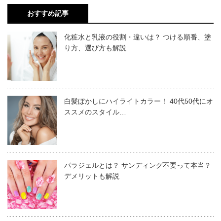
れをきれいにします。
新しいシザーを探す場合は、シザーの種類や特徴を理解し
おすすめ記事
てから、自分に必要な種類のシザーを必要数選ぶようにし
コバルト合金
髪の毛やパーマ液など、汚れが落ちないときはお湯で洗い
化粧水と乳液の役割・違いは？ つける順番、塗
ましょう。
流します。汚れの落ちやすさ・水分の蒸発しやすさという
り方、選び方も解説
点から、水ではなくお湯がおすすめです。そして、次のス
シザーを選ぶ際、専門のカタログを見る美容師・理容師が
コバルト合金は、ステンレスにコバルトを混ぜた素材で
テップに進む前に、しっかりとシザーの水分を拭き取って
多いですが、最近ではネットで気軽にシザーを比較する美
す。コバルトは、硬さが特徴の素材なので、ステンレス素
ください。
白髪ぼかしにハイライトカラー！ 40代50代にオ
容師・理容師も増えてきました。ネットではアウトレット
材のシザーよりも刃がいたみにくく、長持ちします。コバ
ススメのスタイル…
品など、普通に購入するより安く手に入る場合もあるので
ルト合金の中でも、コバルトの含まれる量によって硬さが
魅力的です。
変わってきます。
2．ネジ・触点に油をさす
サイズ
全長：約53cm、ハチ周り：約51cm
また、実際にそのシザーを使用している美容師・理容師の
パラジェルとは？ サンディング不要って本当？
シザー開き、ネジの下と触点に1～2滴ほど油をさします。
素 材
人毛100％
デメリットも解説
口コミなどが載っていると、より購入の参考になりますよ
お客様の髪に触れるシザーなので、専用の油を使ってお手
毛 量
120g
ステライト（ビシライト）
ね。
入れします。
サロン価格
6,800円