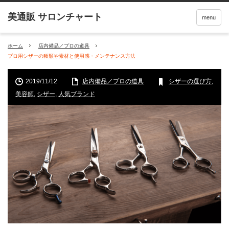
menu
ホーム
店内備品／プロの道具
プロ用シザーの種類や素材と使用感・メンテナンス方法
2019/11/12
店内備品／プロの道具
シザーの選び方
,
美容師
,
シザー
,
人気ブランド