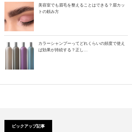
美容室でも眉毛を整えることはできる？眉カッ
ネジ部分、裏スキ部分、反対側の刃にもそれぞれ1滴ずつ
商品番号
105277
トの頼み方
ステライトは、ビシライトとも呼ばれる、コバルトを主成
油をさしてください。仕上げにシザー全体に油をなじませ
分とした素材です。コバルトの他には、クロムやタングス
ましょう。
テンが混ぜられた素材で、硬くて丈夫なのが特徴です。
美通販でこの商品の詳細を見る
カラーシャンプーってどれくらいの頻度で使え
2019.11.11
最後に、乾いたティッシュペーパーを使い、切れ味を確認
ば効果が持続する？正し…
理美容師に人気のシザーブランド7選！プロ用ハサミの選び方
してみてください。このとき、切れ味が悪いと感じたら、
美容師・理容師にとって、シザーは最も大切な道具です。もはや命と言
セルフメンテナンスでは対応できないので、プロにメンテ
ハイス
っても過言ではなく、シザー次第でカットの仕上がりや作業効率に大き
ナンスをお願いすることになります。
な差が出てきますから、自分に合ったシザーを選ぶことは重要なことで
す。そこで今回は、シザーの選び方や人気のシザーブランド、ブランド
別のおすすめのシザーをご紹介します。ぜひ今後...
このセルフメンテナンスはできれば毎日、最低でも週に一
ハイスは、耐久性に優れているのが特徴の素材です。その
回くらいのペースで行うのがおすすめです。
2020.09.18
秘密は、不純物が少なく、粉末の鋼材を焼いて固めて作る
美容学生必見！練習用ウィッグの用途別の選び方と洗い方・捨
という、高い技術を必要とする製法で作られていることで
て方をプロが伝授
す。
ピックアップ記事
美容師をしているなら、練習用ウィッグは必需品です。しかし意外に種
ベーシック