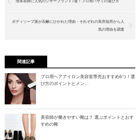
ダマスカス
理美容師に人気のシザーブランド7選！プロ用ハサミの選び方
ハンドルの種類
メガネハンドル
シザーの素材と使用感についてお話します。シザーの素材
カットの技術向上の相棒、カットウィッグ。新品のシザー
オフセットハンドル
ボディソープ派が石鹸にひかれた理由・それぞれの長所短所から人
シザーのメンテナンスの方法をご紹介します。本当のプロ
によって、それぞれ特徴があり、使い心地も変わってきま
を手に入れたら、まずは使い心地をカットウィッグで確認
3Dハンドル
気の理由を調査
は、自分の商売道具を大切に扱うものです。美容師・理容
シザー（ハサミ）のメンテナンス方法
す。それぞれの素材の特徴は、シザーを選ぶ際の判断材料
してみてください。
シザーをセルフでメンテナンス
師にとってのシザーも同じで、日頃からメンテナンスをす
の一つになるでしょう。
シザーのメンテナンスをプロにお任せする
ることで、安定的なパフォーマンスを発揮できます。
シザーケースにもこだわりを
価格・品質ともにおすすめのカットウィッグをご紹介しま
関連記事
シザーケースの選び方ポイント
シザーの素材としては、
す。
練習用カットウィッグ
大切なシザーを永く愛用するために、シザーを自分でメン
あなたにぴったりの新しい相棒（シザー）を
プロ用ヘアアイロン美容室専売おすすめ6つ！選
ステンレス
び方のポイントとメン…
テナンスする場合と、プロにお願いする場合の2つに分け
コバルト合金
RS-650 カットウィッグ (人毛100％)
てお話します。
ステライト（ビシライト）
プロ用シザー（ハサミ）の選び方
ハイス
美容師が働きやすい靴は？ 選ぶポイントとおす
ダマスカス
すめの靴
シザーをセルフでメンテナンス