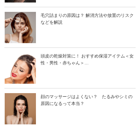
毛穴詰まりの原因は？ 解消方法や放置のリスク
原因①：冷暖房の影響
などを解説
冬は暖房、夏は冷房と空調設備は容赦なく、肌から水分を
奪っていきます。空調がきいているサロン内では、美容師
だけでなく、お客様もカサカサを訴えてくるかもしれませ
頭皮の乾燥対策に！ おすすめ保湿アイテム＜女
んね。
加湿器などを上手く利用
して、肌ストレスを感じさ
性・男性・赤ちゃん＞…
せない空間を作りましょう。最近は卓上用の加湿器なども
あるため、デスクワークに取り入れてあげると良いです
ね。
顔のマッサージはよくない？ たるみやシミの
原因になるって本当？
原因②：紫外線の影響
紫外線はシミやソバカスの原因になるだけでなく、カサつ
きやシワ悩みにまで及びます。紫外線を警戒しなくてはな
らないスポットや時期は、山や海だけではありません。通