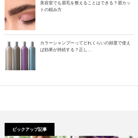
美容室でも眉毛を整えることはできる？眉カッ
おすすめ業務用商材
トの頼み方
温暖化の影響で、年々増加する紫外線。日頃から何らかの紫外線対策を
行わなければ、様々な影響をもたらすことになるでしょう。紫外線が直
撃しやすいのは肌だと思いがちですが、実は髪や頭皮にも悪影響を及ぼ
します。せっかく美容室で美しく整えた髪も、紫外線によりパサつきや
カラーシャンプーってどれくらいの頻度で使え
褪色などをおこして台無し、ということにもなり...
ば効果が持続する？正し…
原因③：間違ったスキンケア
スキンケアの順番・使用量・扱い方に間違いがあると、肌
のカサつきはなかなか緩和しないでしょう。また、
季節や
年齢によって適切な成分配合のスキンケアをセレクトする
必要があります。商材についてくる説明書などを十分に確
認して、正しい使い方を意識しましょう。
ピックアップ記事
カサカサ肌がエスカレートすると、シワやたるみにまで発