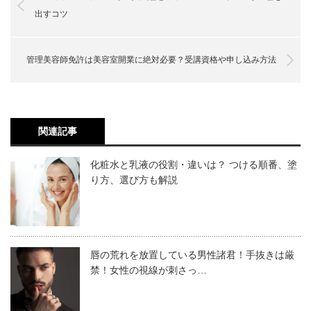
顔がカサカサになるのは何が原因？
出すコツ
管理美容師免許は美容室開業に絶対必要？受講資格や申し込み方法
関連記事
化粧水と乳液の役割・違いは？ つける順番、塗
り方、選び方も解説
唇の荒れを放置している男性諸君！手抜きは厳
肌のカサカサは、皮膚の表面の水分が少ない状態により生
禁！女性の視線が刺さっ…
じます。主な原因としては、以下のようなものがあげられ
ます。