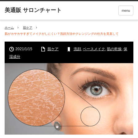
menu
ホーム
肌ケア
肌がカサカサすぎてメイクがしにくい？洗顔方法やクレンジングの仕方を見直して
2021/1/15
肌ケア
洗顔
,
ベースメイク
,
肌の乾燥
,
保
湿成分