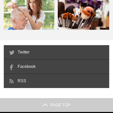
展してしまうでしょう。そうなる前に、スキンケアの見直
しが必要です。
保湿に有効な成分
訪問理美容とは？必要な資格と開
メイクセラピー検定とは？試験内
Twitter
業時に準備しておくべき3つ…
容と勉強法・合格後の仕事へ…
保湿化粧品と呼ばれるような化粧品には優れた保湿成分が
Facebook
配合されています。成分によっては、「角質層まで浸透す
RSS
るタイプ」「真皮層まで浸透するタイプ」などがありま
す。また、1種類の有効成分だけでなく、数種類の有効成
分が配合されている商材もあります。
PAGE TOP