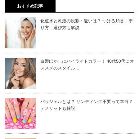
おすすめ記事
勤、洗濯、散歩などの日常生活にまで気を使う必要があり
ます。
化粧水と乳液の役割・違いは？ つける順番、塗
り方、選び方も解説
日常レベルの紫外線対策は、日傘や帽子などが有効です。
ですが、肌のカサカサ悩みに対しては、
一年中のUVカッ
ト
をおすすめします。日常的なケアならば、SPF30程度、
白髪ぼかしにハイライトカラー！ 40代50代にオ
ススメのスタイル…
レジャーならばSPF50程度の商材が適しています。
パラジェルとは？ サンディング不要って本当？
デメリットも解説
2020.05.03
髪のUVケアはいつからすべき？日頃からできる紫外線対策と