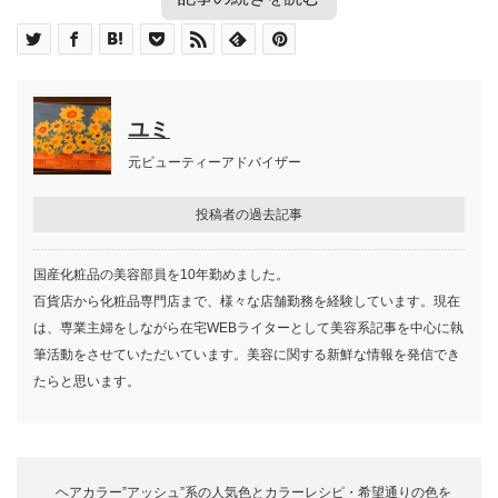
目次
顔がカサカサになるのは何が原因？
保湿に有効な成分
ユミ
カサカサ肌のメイク術
カサカサ肌をおさえる洗顔方法
元ビューティーアドバイザー
ベースメイク
ファンデーション
投稿者の過去記事
リップメイク
アイメイク
スプレータイプの化粧水で保湿
国産化粧品の美容部員を10年勤めました。
カサカサ肌のメイク直し
百貨店から化粧品専門店まで、様々な店舗勤務を経験しています。現在
カサカサ肌を悪化させないためのメイク落と
は、専業主婦をしながら在宅WEBライターとして美容系記事を中心に執
し
筆活動をさせていただいています。美容に関する新鮮な情報を発信でき
カサカサ肌改善は正しいスキンケア法と適切
たらと思います。
な保湿化粧品にあり！
ヘアカラー”アッシュ”系の人気色とカラーレシピ・希望通りの色を