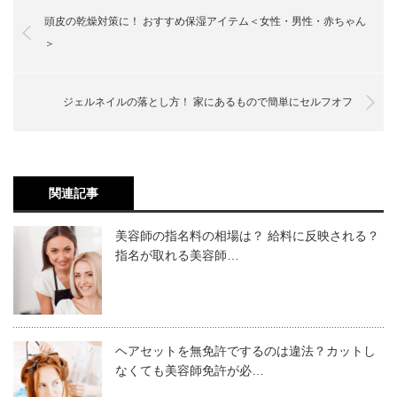
カミカリスマを受賞するには？ カリスマ美容
頭皮の乾燥対策に！ おすすめ保湿アイテム＜女性・男性・赤ちゃん
師の目指し方
・朝日光輝：SUNVALLEY
＞
カミカリスマに選ばれるのがすごい人だというのは間違い
技術を磨く
・岩倉充：Luxe
集客力を身につける
ありません。
・いわSUN：i.Tokyo
カミカリスマは日本の美容技術や文化を世界
ジェルネイルの落とし方！ 家にあるもので簡単にセルフオフ
しかし、
一般的な美容師が選ばれる可能性がゼロ、という
発信する大規模イベント！
・岡村享央：MINX
のは言い過ぎ
です。
・川島文夫：PEEK-A-BOO青山
上記で紹介した条件がクリアできれば、どんな美容師であ
・川畑タケル：BEAUTRIUM七里ヶ浜
関連記事
ってもカリスマ美容師を目指せます。
・高木琢也：OCEAN TOKYO
カミカリスマとはどんなもの？
では、そのためには何をすればいいのか、具体的な方法を
美容師の指名料の相場は？ 給料に反映される？
・奈良裕也：SHIMA HARAJUKU
見ていきましょう。
指名が取れる美容師…
・松永英樹：ABBEY
・宮村浩気：AFLOAT
※引用：
美容業界ニュースメディア｜ビュートピア
（Beautopia）
ヘアセットを無免許でするのは違法？カットし
技術を磨く
なくても美容師免許が必…