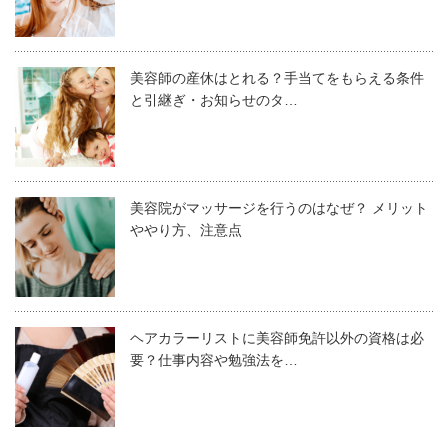
カミカリスマではランク分けをしており、美容師の場合は
１～３つの星で評価し、最高は星３つです。
カリスマ美容師と言われる人は、お客様から圧倒的に支持
2023年の場合３つ星は10名ですが、１つ星だと100名が選
美容師の産休はとれる？手当てをもらえる条件
されています。
と引継ぎ・お知らせのタ…
ばれています。またグレイティーインフィニティでは、73
その理由は簡単。技術力が高く、希望どおりの髪型に仕上
「カミカリスマ」と言われても、聞き慣れない人も多いと
名の美容師と225軒のサロンが受賞しました。
げてくれるからです。
思います。また「カリスマ」という響きに、何となくうさ
ん臭さを感じる人もいるかもしれません。
受賞数もそれなりに多いので、受賞も決して夢ではないで
美容院がマッサージを行うのはなぜ？ メリット
技術力といっても、ただ適当に練習しても意味がありませ
ややり方、注意点
しょう。
ん。
しかし簡単に結論を言ってしまうと、カミカリスマとは
カリスマを目指すのなら、「この技術なら負けない」とい
「いい意味の言葉」で、
美容師なら目指すべき道のひとつ
う強みを持つようにしましょう。
でもあります。
ヘアカラーリストに美容師免許以外の資格は必
カミカリスマを受賞するカリスマ美
例えば、カラーの中でも特にハイトーンカラーが得意な人
要？仕事内容や勉強法を…
容師たちの特徴
なら、その技術力を徹底的に磨いてください。
一体どのようなものなのか、詳しく説明していきます。
そして、周りにはない色味の出し方ができれば、それを売
り出してみましょう。