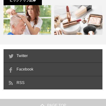
ピックアップ記事
難しい髪質であっても、それを見抜いて対応できる技術力
カミカリスマホームページ
を身につけられるようにしましょう。
もちろん技術力だけでなく、お客様の髪をよく見て分析で
きる冷静さも必要です。
その両方を兼ね揃えることが、一流の美容師への一歩で
カミカリスマの主催
す。
訪問理美容とは？必要な資格と開
ビューティーアドバイザーとは？
Twitter
業時に準備しておくべき3つ…
独学でもなれる？仕事内容や…
カリスマと呼ばれる美容師やサロンが世間から注目される
Facebook
カミカリスマは、ただ周りから称されるものでもありませ
ようになって、それなりに時間が経ちました。現在では日
ん。
本の美容師や美容技術は、世界からも熱い視線が注がれる
卓越したセンスをもつ
RSS
じつはカミカリスマというイベントで、正式に選ばれま
ほど成長しています。
す。
このような状況の中で、日本を代表するとも言える優れた
美容師やサロンを選ぶ取り組みのひとつが、カミカリスマ
お客様の悩みに合わせた提案だけでなく、高いセンスで新
PAGE TOP