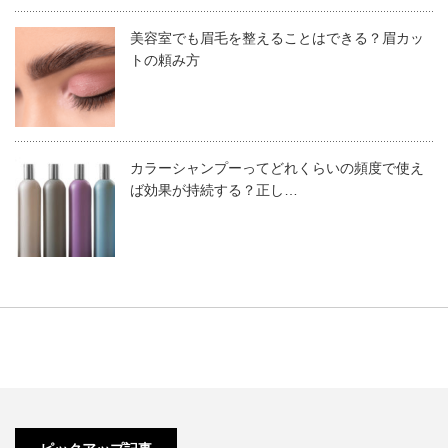
いてください。
参考になる部分も多いので、お客様から高い評価を目指す
その中からカリスマが選ばれるのは、集客力が高く、目が
のに役立つでしょう。
美容室でも眉毛を整えることはできる？眉カッ
付きやすいからです。
トの頼み方
技術力が高いのは当たり前
注目されるのも仕事のひとつ。
１日に売り上げる金額も高い
集客力を身につけるためにも、
ネットの力
を借りるのがい
高いセンスで表現力も抜群にいい
技術力が高い
カラーシャンプーってどれくらいの頻度で使え
ちばんです。
お客様からの支持も圧倒的
ば効果が持続する？正し…
SNSを使ってフォロワー数を増やし、少しでも多くお客様
に来店してもらえるように工夫しましょう。
カミカリスマに選ばれる美容師すべてに言えるのが、技術
これを見ればわかるように、ただの優れた美容師・サロン
力の高さです。
というだけでは、カミカリスマにはなれません。
すべての面でトップクラスに位置し、美容業界からも注目
カミカリスマは日本の美容技術や文
お客様の希望の髪型を理解していたとしても、それを再現
されるような大物こそが、その栄誉ある資格を得られるの
化を世界発信する大規模イベント！
できる技術力がなければ満足してもらえません。
です。
地道にコツコツ練習をしてきた美容師こそが、カミカリス
マになれる素質があります。