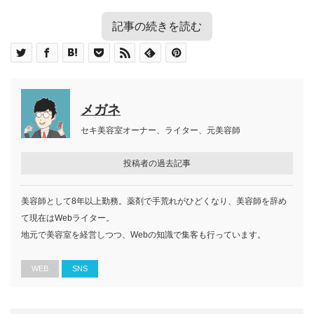
記事の続きを読む
目次
カミカリスマとはどんなもの？
カミカリスマとは
カミカリスマ 2023 受賞者一覧
カミカリスマを受賞するには？ カリ
メガネ
カミカリスマの主催
スマ美容師の目指し方
カミカリスマの歴史
セキ美容室オーナー、ライター、元美容師
選ばれるのはどんな人？ カミカリスマの選定
それでは、実際にどんな人やお店が受賞しているのか気に
基準
投稿者の過去記事
なる人もいるでしょう。
カミカリスマのカテゴリーと評価対象
カミカリスマのカテゴリーの選定基準
2022年12月に開催された「KAMI CHARISMA 2023アワー
美容師として8年以上勤務。薬剤で手荒れがひどくなり、美容師を辞め
カミカリスマの選ばれ方
ド」の受賞者の一部をご紹介します。名前を見れば、どれ
カミカリスマ 2023 受賞者一覧
て現在はWebライター。
カミカリスマを受賞するカリスマ美容師たち
地元で美容室を経営しつつ、Webの知識で集客も行っています。
ほどのレベルかイメージできるかと思います。
の特徴
技術力が高い
WEB
SNS
卓越したセンスをもつ
スター性がある
３つ星美容師
高い売上を誇る