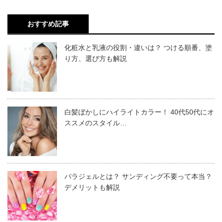
おすすめ記事
つまり、
あなたの技術を特別化する
わけです。
カミカリスマとは
あなたにしかできない技術を周りが評価して、カリスマと
化粧水と乳液の役割・違いは？ つける順番、塗
り方、選び方も解説
して見られるようになります。
独自の強みを見つけるためにも、基礎となる技術を練習し
カミカリスマというのは、トップクラスに人気がある美容
て、間違いない技術力を身につけましょう。
師やサロンを指します。
つまり、
レジェンドクラス
です。
白髪ぼかしにハイライトカラー！ 40代50代にオ
ススメのスタイル…
ミシュランでいうところの、３つ星レストランのような存
カミカリスマとして選ばれる美容師は、レベルが高い人ば
在といっていいでしょう。
かりです。
集客力を身につける
それぞれの分野で注目されたレジェンド級の美容師ばかり
しかし、人気があるといっても、漠然としていて少しわか
ですが、じつは良く分析すると共通点があります。
パラジェルとは？ サンディング不要って本当？
デメリットも解説
りにくい人もいると思います。
しっかりチェックして実行すれば、カリスマ美容師を目指
ただ技術力が高いだけの美容師は、全国規模では意外とた
具体的には、以下のような美容師やサロンだと認識してお
すことも可能かもしれません。
くさんいます。