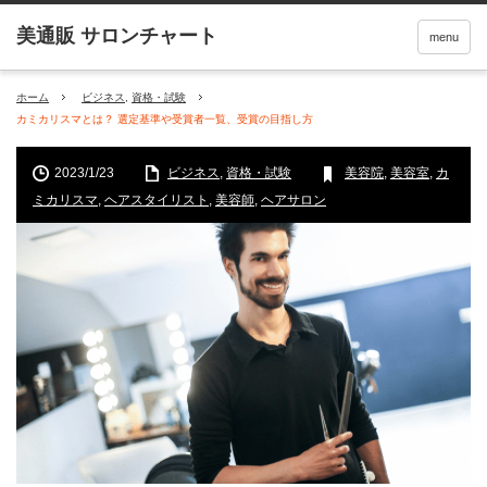
menu
ホーム
ビジネス
,
資格・試験
カミカリスマとは？ 選定基準や受賞者一覧、受賞の目指し方
2023/1/23
ビジネス
,
資格・試験
美容院
,
美容室
,
カ
ミカリスマ
,
ヘアスタイリスト
,
美容師
,
ヘアサロン