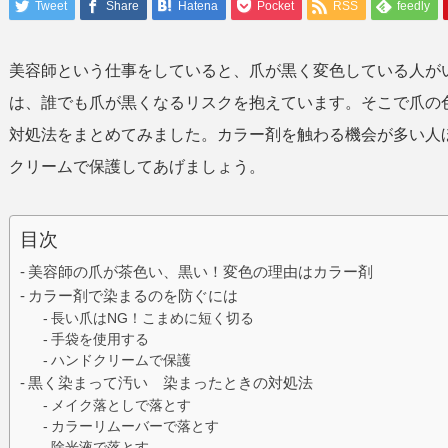
Tweet
Share
Hatena
Pocket
RSS
feedly
美容師という仕事をしていると、爪が黒く変色している人が
は、誰でも爪が黒くなるリスクを抱えています。そこで爪の
対処法をまとめてみました。カラー剤を触わる機会が多い人
クリームで保護してあげましょう。
目次
美容師の爪が茶色い、黒い！変色の理由はカラー剤
カラー剤で染まるのを防ぐには
長い爪はNG！こまめに短く切る
手袋を使用する
ハンドクリームで保護
黒く染まって汚い 染まったときの対処法
メイク落としで落とす
カラーリムーバーで落とす
除光液で落とす