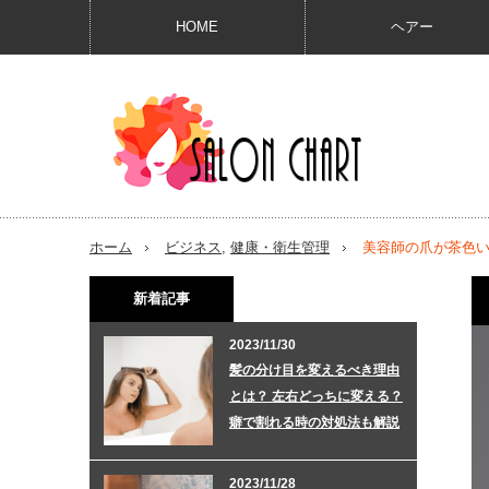
HOME
ヘアー
ホーム
ビジネス
,
健康・衛生管理
美容師の爪が茶色
新着記事
2023/11/30
髪の分け目を変えるべき理由
とは？ 左右どっちに変える？
癖で割れる時の対処法も解説
2023/11/28