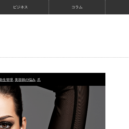
ビジネス
コラム
衛生管理
,
美容師の悩み
,
爪