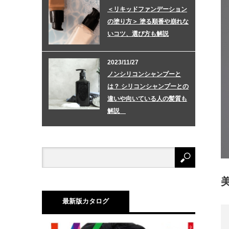
＜リキッドファンデーション
の塗り方＞ 塗る順番や崩れな
いコツ、選び方も解説
2023/11/27
ノンシリコンシャンプーと
は？ シリコンシャンプーとの
違いや向いている人の髪質も
解説
最新版カタログ