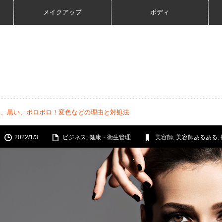
メイクアップ
ボディ
い、黒い、ボロボロ！変色などの理由と対処法
2022/1/3
ビジネス
,
健康・衛生管理
美容師
,
美容師あるある
,