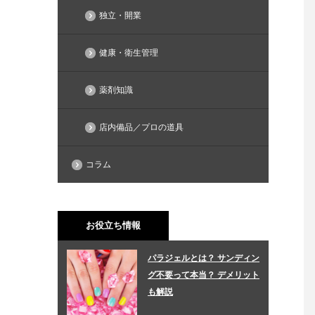
独立・開業
健康・衛生管理
薬剤知識
店内備品／プロの道具
コラム
お役立ち情報
パラジェルとは？ サンディン
グ不要って本当？ デメリット
も解説