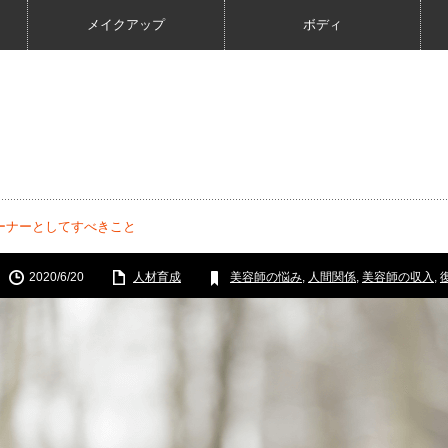
メイクアップ
ボディ
ーナーとしてすべきこと
2020/6/20
人材育成
美容師の悩み
,
人間関係
,
美容師の収入
,