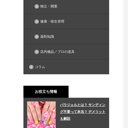
独立・開業
健康・衛生管理
薬剤知識
店内備品／プロの道具
コラム
お役立ち情報
パラジェルとは？ サンディン
グ不要って本当？ デメリット
も解説