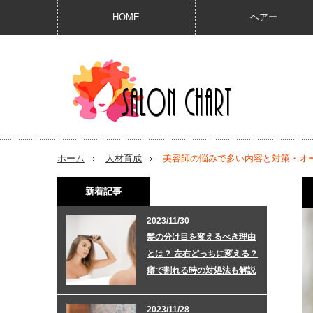
HOME
ヘアー
ホーム
人材育成
美容師の悩みで多い内容と対策・オ
新着記事
2023/11/30
髪の分け目を変えるべき理由
とは？ 左右どっちに変える？
癖で割れる時の対処法も解説
2023/11/28