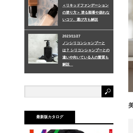
＜リキッドファンデーション
の塗り方＞ 塗る順番や崩れな
いコツ、選び方も解説
2023/11/27
ノンシリコンシャンプーと
は？ シリコンシャンプーとの
違いや向いている人の髪質も
解説
最新版カタログ