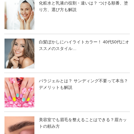
化粧水と乳液の役割・違いは？ つける順番、塗
メイクばかりに目が行きがちですね。ですが、そのポイン
セットすることです。せっかく着付けがキレイに決まっても、まとめ髪
り方、選び方も解説
がイマイチだと着物を着たイメージも台無しとなってしまう恐れがある
トメイクを生かすのは、基盤となるベースメイクが大切で
ので、着物に合ったまとめ髪の方法を習得しておくと安心です。これか
す。
ら着物に合う基本のまとめ髪を5つ紹介するので...
白髪ぼかしにハイライトカラー！ 40代50代にオ
顔は今流行りの小顔を意識するのではなく、
着物に負けな
ススメのスタイル…
い大きな顔づくり
を意識します。そのためにも、着物メイ
クは陶器のようなマットさを兼ね備えた肌作りを目指しま
年齢に見合う着物メイクで和美人を
目指そう！
しょう。そのほうが、平面的で着物負けしないメイクが完
パラジェルとは？ サンディング不要って本当？
成します。
デメリットも解説
和の象徴でもある着物は、女性ならば誰でも憧れます。で
すが、着物はただ着られれば良いと言う訳ではありませ
一方、洋風的な艶や立体感を醸し出すようなメイクは、着
ん。年代別に着物メイクをバランス良く取り入れる事が真
物着用時には控えたほうが良いです。
の着物美人を作るポイントですよ。
美容室でも眉毛を整えることはできる？眉カッ
トの頼み方