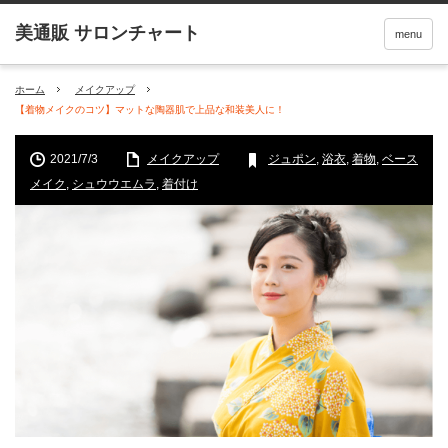
menu
ホーム
メイクアップ
【着物メイクのコツ】マットな陶器肌で上品な和装美人に！
2021/7/3
メイクアップ
ジュポン
,
浴衣
,
着物
,
ベース
メイク
,
シュウウエムラ
,
着付け