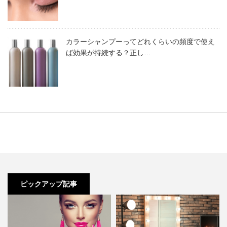
【着物メイク】ベースメイクのポイント①
着物を着用する機会が年に数回程度ならば、美容室に着付
スキンケアで肌を整える
とメイクをお願いするのがベストです。もちろん、その場
合、着物メイクに詳しいスタッフがいるのかも確認すると
カラーシャンプーってどれくらいの頻度で使え
ベースメイクを綺麗に仕上げるためには、肌を整えておく
ば効果が持続する？正し…
良いですね。また、美容師がサロンのお客様から着物メイ
必要があります。化粧水、乳液、美容液などで肌をしっか
クの要望があれば、ここで述べたようなポイントを踏まえ
り整えておきましょう。
仕上がりの目安は肌に手のひらが
て丁寧に施してあげましょう。
すいつくようになること
です。
注意：
乾燥の程度は肌年齢により違いがあります。
美容用品・美容材料の仕入れなら
その年代に見合うスキンケアをセレクトしましょ
1987年創業の美通販で
う。
ピックアップ記事