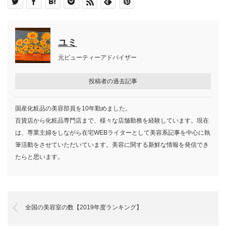
目次
着物メイクの基本・コツ
【着物メイク】ベースメイク
着物メイクはいつすべき？着付けと
ユミ
眉
メイクの順番
アイシャドウ
元ビューティーアドバイザー
アイライン
マスカラ／つけまつげ
投稿者の過去記事
チーク
口紅・リップ
年代別 着物メイクのポイント
国産化粧品の美容部員を10年勤めました。
10代の着物メイク
百貨店から化粧品専門店まで、様々な店舗勤務を経験しています。現在
20代の着物メイク
は、専業主婦をしながら在宅WEBライターとして美容系記事を中心に執
30代の着物メイク
筆活動をさせていただいています。美容に関する新鮮な情報を発信でき
40代の着物メイク
たらと思います。
50代の着物メイク
着物メイクはいつすべき？着付けとメイクの
順番
年齢に見合う着物メイクで和美人を目指そ
う！
全国の美容室の数【2019年度ランキング】