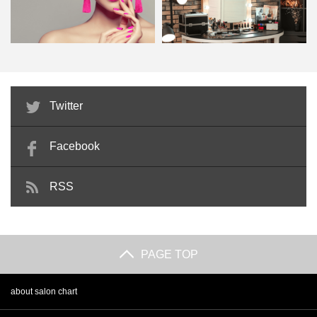
2021.04.06
スキンケアにも正しい順番があるの？専門家に聞く肌の整え方
ビューティーコーディネーターが
メイクサロンとは？主な施術メニ
美通販.comは美容機器から美容用品、サロンで扱う
Twitter
美容サロンの顔になる！検定…
ューと美容師免許が必要な理…
いつも当たり前のように使用しているスキンケア。アイテムを増やした
商品はもちろん、食品から便利品までなんでも揃う
り、商品を変えたりするタイミングで使用順番が変わることが有りま
Facebook
通販サイト。お客様の多くは美容関係者さまです
す。スキンケアの使用法や使用順番を間違えると肌悩みが解決できない
ことも。ここでは、スキンケアの正しい知識を再確認し、肌悩みにしっ
が、クリニックやトリマー、マッサージやネイルな
RSS
かり対応できるスキンケアのポイントをご紹介しま...
ど講習を受け、ディプロマ等があれば会員になれま
す。ぜひお問い合わせください。サロン登録でも、
個人登録でもOK!!
PAGE TOP
【着物メイク】ベースメイクのポイント②
ヘアケア商品や化粧品などサロン専売品が卸値で買
下地やコントロールベースの活用
えるのでとってもお得。
about salon chart