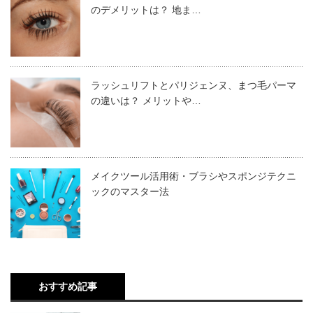
ですが、美容室などに依頼する場合は、その美容室の順番
のデメリットは？ 地ま…
主張できるようにしましょう。
でお任せしましょう。美容室によってやり方や順番に違い
がある場合があります。着物メイク・ヘアセット・着付け
そのためには、
派手にならず、控えめで平面的なメイクバ
の一連の作業は時間がかかります。前もって、どんなメイ
ランス
が大切です。逆に立体感や派手さを出してしまう
ラッシュリフトとパリジェンヌ、まつ毛パーマ
ク・髪型にするのかを段取り良く考えておくと良いでしょ
の違いは？ メリットや…
と、洋風的な印象になり、着物とのアンバランスさが目立
う。
ってしまうでしょう。ここでは、着物を着用した時にぴっ
たりのメイク方法を各パーツごとにご紹介します。
メイクツール活用術・ブラシやスポンジテクニ
ックのマスター法
【着物メイク】ベースメイク
2019.12.06
着物に映えるまとめ髪を極める！美容室でのセットアップと知
おすすめ記事
っていると便利な知識
着物メイクのように、特殊なメイクをする時は、ポイント
着物を着たときに欠かせないのが全体をアップにしたまとめ髪へとヘア