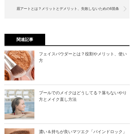
着付けかや着物メイク全てをセルフで実践しようとするな
眉アートとは？メリットとデメリット、失敗しないための6箇条
らば、以下の順番が理想的です。
着物メイクの基本・コツ
着物メイク
関連記事
着物に合わせた髪型をセット
フェイスパウダーとは？役割やメリット、使い
着付け
方
着物メイクの順番が着付けよりも先にくるのは、メイク品
プールでのメイクはどうしてる？落ちないやり
やヘアケア剤などにより
着物が汚れてしまわないように
で
方とメイク直し方法
す。また、着物を着る前だと、メイクやヘアセットをする
時に動きやすいからです。
着物メイク＝和装メイクは、日本人の雰囲気をしっかりと
濃い＆持ちが良いマツエク「バインドロック」