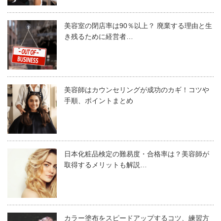
コロナウイルスの影響で飲食店など日本全国で自営業者への休業要請が
発令されてます。ただ、理美容に関しては国の見解で「生活に必要」と
美容室の閉店率は90％以上？ 廃業する理由と生
いうことで休業要請外です。そこで今回は、各都道府県が理美容事業者
き残るために経営者…
に対して給付金や助成金を支給しているので、東京都の理美容事業者へ
の給付金を中心にその他の給付金、助成金をまと...
美容師はカウンセリングが成功のカギ！コツや
手順、ポイントまとめ
美容室ができるコロナ対策をリストアップしました。現
日本政策金融公庫
在、コロナ対策に取り組まれている美容室も含めてチェッ
クしてみてください。
日本化粧品検定の難易度・合格率は？美容師が
日本政策金融公庫では、コロナウイルス影響を受けて業績
取得するメリットも解説…
が悪化している個人事業主に対して「新型コロナウイルス
感染症特別貸付」を行っています。
出入り口に消毒剤を置き検温を実施する
カラー塗布をスピードアップするコツ、練習方