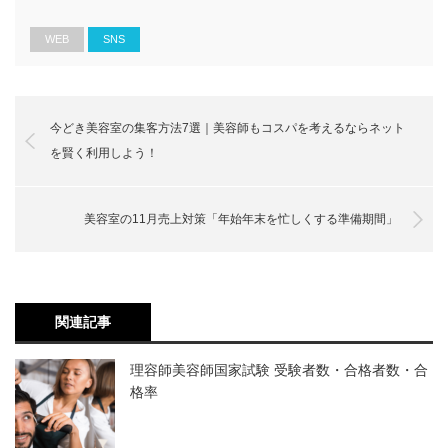
withコロナ時代の経営資金対策
日本政策金融公庫
WEB
SNS
コロナの影響で美容室の資金繰りがショートしてしまうと
持続化給付金
大変。国内を見渡すと徐々にですがコロナの感染者数も減
雇用調整助成金
国保と市民税の減免、免除
っているので、今の時期を乗り越えれば経営が上向く可能
美容室の経営を見直す
今どき美容室の集客方法7選｜美容師もコスパを考えるならネット
性も高いです。そこで、経営の資金繰り対策をいくつか紹
美容室もお客様も双方が安心安全なコロナ対
を賢く利用しよう！
策を
介していきます。
美容室の11月売上対策「年始年末を忙しくする準備期間」
美容室が「今できる」コロナ対策と
は
関連記事
2020.05.16
理容師美容師国家試験 受験者数・合格者数・合
格率
「東京都理美容事業者の自主休業に係る給付金」とは？サロン
休業で申請できる助成金と資金繰り対策