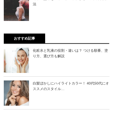
この2ついずれかに該当される方が基準です。
法
出入り口での消毒剤と検温は、美容室のコロナ対策で取り
組みやすい方法だと思います。美容室のみならず飲食店や
直近1ヶ月の売上が前年、前々年と同月と比較し
百貨店なども実施しているところが多いです。消毒剤や検
て5%以上減少している方
温器は品薄で入手困難な時期もありましたが、現在では薬
おすすめ記事
業歴が3ヶ月以上1年1ヶ月未満で売上が次のどれ
局やネットでも入手できるようになりました。消毒剤と検
かと比較して5％以上減少している方
化粧水と乳液の役割・違いは？ つける順番、塗
温器について、ここから詳しく解説します。
り方、選び方も解説
過去3ヶ月の平均売上
令和元年12月の売上
コロナ対策で使う消毒剤の必要な成分
令和元年10月～12月の平均売上
白髪ぼかしにハイライトカラー！ 40代50代にオ
ススメのスタイル…
消毒剤と言ってもどれでも良いわけではありません。コロ
融資限度額は、8,000万になっています。
ナウイルスに対して効果的な成分が配合しているものを買
いましょう。
業績が1年以内の方でも対象になっているので、今年開店