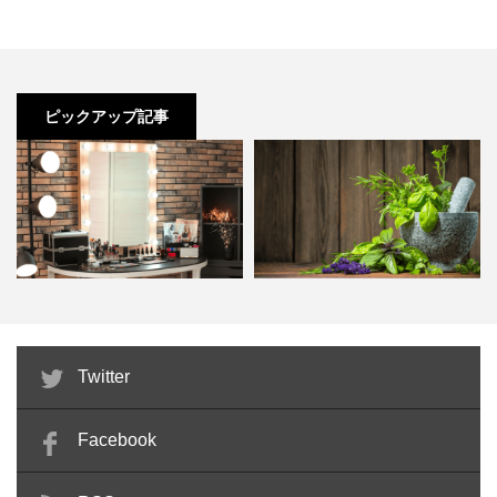
の必要はありません。
を検討している方も多いのではないでしょうか。これから開業・独立を
考えている方にとって日本政策金融公庫はお世話になる可能性が高い金
融機関です。そこで今回は、日本政策金融公庫から融資をうけるコツや
レイナカンパニー 【4＋1】ミュナス ハン
返済期間、申し込み方法について解説します。 ...
ピックアップ記事
ドジェル
持続化給付金
ご存知の方も多いと思いますが、持続化給付金です。最大
メイクサロンとは？主な施術メニ
メディカルハーブ検定は独学でも
Twitter
ューと美容師免許が必要な理…
合格できる？難易度や勉強法…
個人で100万円、法人だと200万円の給付がされます。持
続化給付金のポイントは、「給付」というところです。給
Facebook
付なので返済義務がありません。