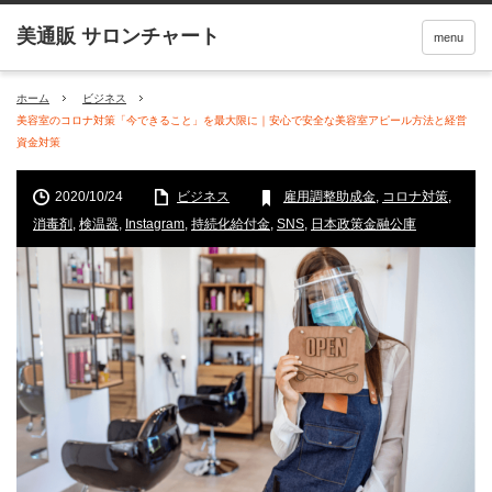
menu
ホーム
ビジネス
美容室のコロナ対策「今できること」を最大限に｜安心で安全な美容室アピール方法と経営
資金対策
2020/10/24
ビジネス
雇用調整助成金
,
コロナ対策
,
消毒剤
,
検温器
,
Instagram
,
持続化給付金
,
SNS
,
日本政策金融公庫