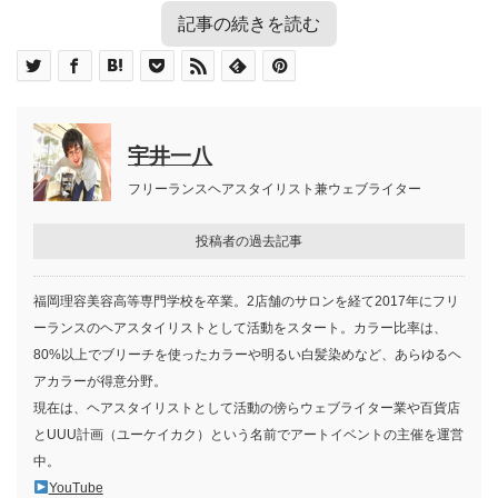
記事の続きを読む
目次
美容室が「今できる」コロナ対策とは
出入り口に消毒剤を置き検温を実施する
withコロナ時代の経営資金対策
宇井一八
接触箇所の消毒
予約リスト、来客の見直し
フリーランスヘアスタイリスト兼ウェブライター
スタッフの体調管理
マスクの着用
投稿者の過去記事
換気を徹底する
対人距離の確保
皮膚に触れるケープやタオルは都度消毒
福岡理容美容高等専門学校を卒業。2店舗のサロンを経て2017年にフリ
会話は最小限に
ーランスのヘアスタイリストとして活動をスタート。カラー比率は、
「コロナ対策やっています！」安心で安全な
80%以上でブリーチを使ったカラーや明るい白髪染めなど、あらゆるヘ
美容室アピール
アカラーが得意分野。
お店のページやポータルサイト、SNSでアピ
現在は、ヘアスタイリストとして活動の傍らウェブライター業や百貨店
ールを
とUUU計画（ユーケイカク）という名前でアートイベントの主催を運営
店頭、店内にはポップでアピール
中。
プライベートサロン（個室サロン）も注目さ
YouTube
れています