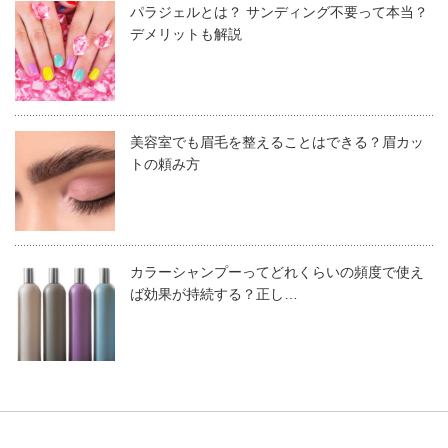
パラジェルとは？ サンディング不要って本当？
された方でも問題ありません。
デメリットも解説
消毒剤は、「アルコール」もしくは「次亜塩素酸ナトリウ
ム水溶液」が入っているものを買う必要があります。この
2つの成分については、厚生労働省がコロナウイルスに効
参考：
新型コロナウイルス感染症特別貸付｜日本政
果があると見解を示しています。
美容室でも眉毛を整えることはできる？眉カッ
策金融公庫
トの頼み方
参考：
新型コロナウイルスの消毒・除菌方法につい
て（厚生労働省・経済産業省・消費者庁特設ペー
カラーシャンプーってどれくらいの頻度で使え
ジ）｜厚生労働省
ば効果が持続する？正し…
2021.02.03
消毒剤に含まれるアルコールなどで手が荒れてしまう方
日本政策金融公庫からサロン開業時に融資をうけるコツ！返済
は、石鹸による手洗いをするようにしましょう。十分な効
期間や申し込み方法
果を発揮してくれます。石鹸による手洗い後は、手指消毒
コロナ影響で日本政策金融公庫に融資を申し入れをされた方、申し込み